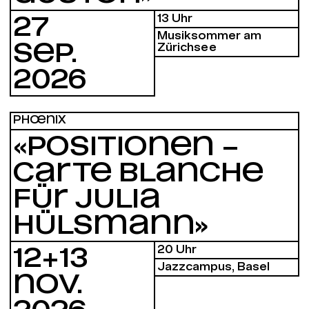
13 Uhr
27
Musiksommer am
SEP.
Zürichsee
2026
PHŒNIX
«POSITIONEN –
CARTE BLANCHE
FÜR JULIA
HÜLSMANN»
20 Uhr
12​+13
Jazzcampus, Basel
NOV.