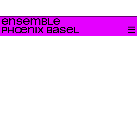
ENSEMBLE
PHŒNIX BASEL
Bandcamp
neo.mx3
Swiss Radio
YouTube
Facebook
Instagram
Impressum +
Datenschutz
Für Newsletter anmelden
Constant