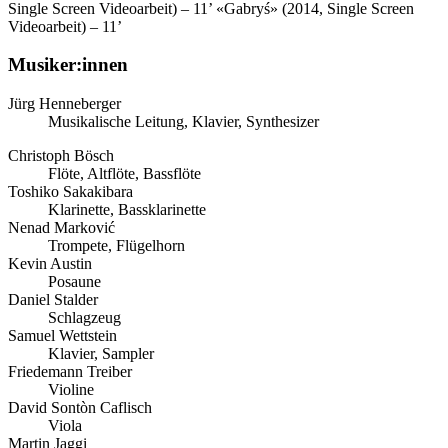
Single Screen Videoarbeit) – 11’
«Gabryś» (2014, Single Screen
Videoarbeit) – 11’
Musiker:innen
Jürg Henneberger
Musikalische Leitung, Klavier, Synthesizer
Christoph Bösch
Flöte, Altflöte, Bassflöte
Toshiko Sakakibara
Klarinette, Bassklarinette
Nenad Marković
Trompete, Flügelhorn
Kevin Austin
Posaune
Daniel Stalder
Schlagzeug
Samuel Wettstein
Klavier, Sampler
Friedemann Treiber
Violine
David Sontòn Caflisch
Viola
Martin Jaggi