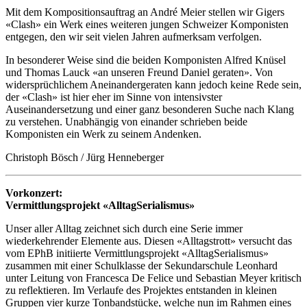
Mit dem Kompositionsauftrag an André Meier stellen wir Gigers
«Clash» ein Werk eines weiteren jungen Schweizer Komponisten
entgegen, den wir seit vielen Jahren aufmerksam verfolgen.
In besonderer Weise sind die beiden Komponisten Alfred Knüsel
und Thomas Lauck «an unseren Freund Daniel geraten». Von
widersprüchlichem Aneinandergeraten kann jedoch keine Rede sein,
der «Clash» ist hier eher im Sinne von intensivster
Auseinandersetzung und einer ganz besonderen Suche nach Klang
zu verstehen. Unabhängig von einander schrieben beide
Komponisten ein Werk zu seinem Andenken.
Christoph Bösch / Jürg Henneberger
Vorkonzert:
Vermittlungsprojekt «AlltagSerialismus»
Unser aller Alltag zeichnet sich durch eine Serie immer
wiederkehrender Elemente aus. Diesen «Alltagstrott» versucht das
vom EPhB initiierte Vermittlungsprojekt «AlltagSerialismus»
zusammen mit einer Schulklasse der Sekundarschule Leonhard
unter Leitung von Francesca De Felice und Sebastian Meyer kritisch
zu reflektieren. Im Verlaufe des Projektes entstanden in kleinen
Gruppen vier kurze Tonbandstücke, welche nun im Rahmen eines