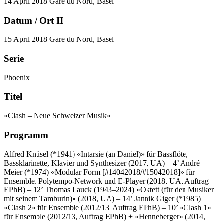
14 April 2018
Gare du Nord, Basel
Datum / Ort II
15 April 2018
Gare du Nord, Basel
Serie
Phoenix
Titel
«Clash – Neue Schweizer Musik»
Programm
Alfred Knüsel (*1941)
«Intarsie (an Daniel)» für Bassflöte,
Bassklarinette, Klavier und Synthesizer (2017, UA) – 4’
André
Meier (*1974)
«Modular Form [#14042018/#15042018]» für
Ensemble, Polytempo-Network und E-Player (2018, UA, Auftrag
EPhB) – 12’
Thomas Lauck (1943–2024)
«Oktett (für den Musiker
mit seinem Tamburin)» (2018, UA) – 14’
Jannik Giger (*1985)
«Clash 2» für Ensemble (2012/13, Auftrag EPhB) – 10’
«Clash 1»
für Ensemble (2012/13, Auftrag EPhB) + «Henneberger» (2014,