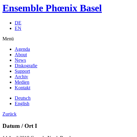
Ensemble Phœnix Basel
DE
EN
Menü
Agenda
About
News
Diskografie
Support
Archiv
Medien
Kontakt
Deutsch
English
Zurück
Datum / Ort I