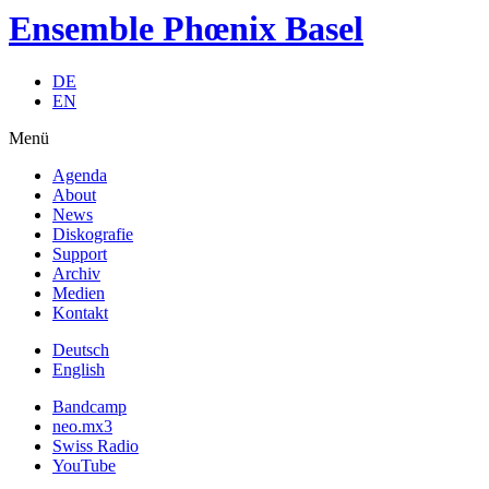
Ensemble Phœnix Basel
DE
EN
Menü
Agenda
About
News
Diskografie
Support
Archiv
Medien
Kontakt
Deutsch
English
Bandcamp
neo.mx3
Swiss Radio
YouTube