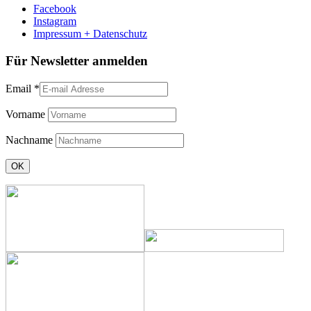
Facebook
Instagram
Impressum + Datenschutz
Für Newsletter anmelden
Email
*
Vorname
Nachname
Constant
Contact
Use.
Please
leave
this
field
blank.