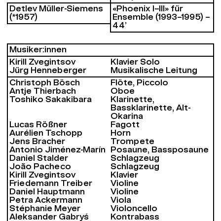
Detlev Müller-Siemens
«Phoenix I–III» für
(*1957)
Ensemble (1993–1995) –
44’
Musiker:innen
Kirill Zvegintsov
Klavier Solo
Jürg Henneberger
Musikalische Leitung
Christoph Bösch
Flöte, Piccolo
Antje Thierbach
Oboe
Toshiko Sakakibara
Klarinette,
Bassklarinette, Alt-
Okarina
Lucas Rößner
Fagott
Aurélien Tschopp
Horn
Jens Bracher
Trompete
Antonio Jiménez-Marín
Posaune, Bassposaune
Daniel Stalder
Schlagzeug
João Pacheco
Schlagzeug
Kirill Zvegintsov
Klavier
Friedemann Treiber
Violine
Daniel Hauptmann
Violine
Petra Ackermann
Viola
Stéphanie Meyer
Violoncello
Aleksander Gabryś
Kontrabass