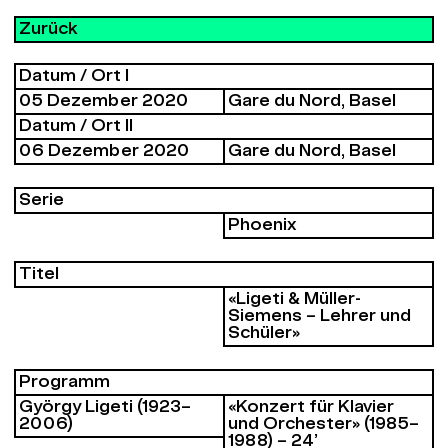
Zurück
Datum / Ort I
05 Dezember 2020
Gare du Nord, Basel
Datum / Ort II
06 Dezember 2020
Gare du Nord, Basel
Serie
Phoenix
Titel
«Ligeti & Müller-
Siemens – Lehrer und
Schüler»
Programm
György Ligeti (1923–
«Konzert für Klavier
2006)
und Orchester» (1985–
1988) – 24’