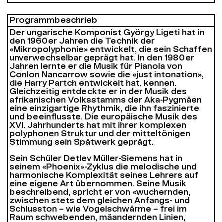
Programm­beschrieb
Der ungarische Komponist György Ligeti hat in
den 1960er Jahren die Technik der
«Mikropolyphonie» entwickelt, die sein Schaffen
unverwechselbar geprägt hat. In den 1980er
Jahren lernte er die Musik für Pianola von
Conlon Nancarrow sowie die «just intonation»,
die Harry Partch entwickelt hat, kennen.
Gleichzeitig entdeckte er in der Musik des
afrikanischen Volksstamms der Aka-Pygmäen
eine einzigartige Rhythmik, die ihn faszinierte
und beeinflusste. Die europäische Musik des
XVI. Jahrhunderts hat mit ihrer komplexen
polyphonen Struktur und der mitteltönigen
Stimmung sein Spätwerk geprägt.
Sein Schüler Detlev Müller-Siemens hat in
seinem «Phoenix»-Zyklus die melodische und
harmonische Komplexität seines Lehrers auf
eine eigene Art übernommen. Seine Musik
beschreibend, spricht er von «wuchernden,
zwischen stets dem gleichen Anfangs- und
Schlusston – wie Vogelschwärme – frei im
Raum schwebenden, mäandernden Linien,