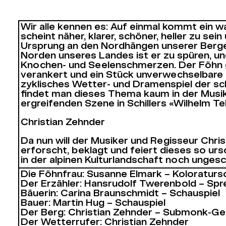
Wir alle kennen es: Auf einmal kommt ein w
scheint näher, klarer, schöner, heller zu se
Ursprung an den Nordhängen unserer Berge. 
Norden unseres Landes ist er zu spüren, und
Knochen- und Seelenschmerzen. Der Föhn geh
verankert und ein Stück unverwechselbare I
zyklisches Wetter- und Dramenspiel der schw
findet man dieses Thema kaum in der Musik-
ergreifenden Szene in Schillers «Wilhelm T
Christian Zehnder
Da nun will der Musiker und Regisseur Chris
erforscht, beklagt und feiert dieses so ur
in der alpinen Kulturlandschaft noch unge
Die Föhnfrau: Susanne Elmark – Koloraturs
Der Erzähler: Hansrudolf Twerenbold – Spr
Bäuerin: Carina Braunschmidt – Schauspiel
Bauer: Martin Hug – Schauspiel
Der Berg: Christian Zehnder – Submonk-G
Der Wetterrufer: Christian Zehnder