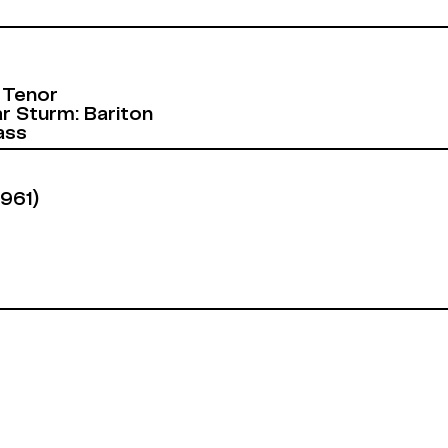
: Tenor
r Sturm: Bariton
ass
1961)