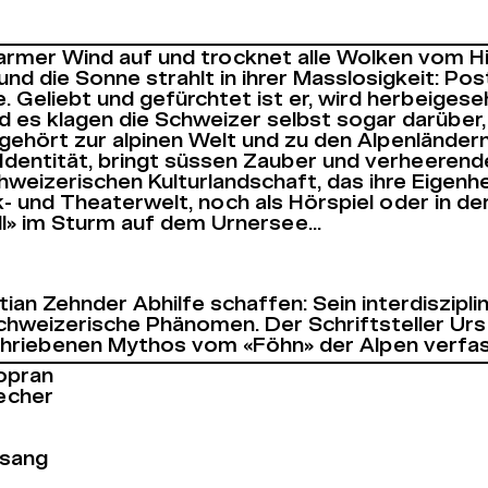
armer Wind auf und trocknet alle Wolken vom Hi
in und die Sonne strahlt in ihrer Masslosigkeit: 
Geliebt und gefürchtet ist er, wird herbeigesehn
 es klagen die Schweizer selbst sogar darüber, da
ört zur alpinen Welt und zu den Alpenländern wi
dentität, bringt süssen Zauber und verheerende
eizerischen Kulturlandschaft, das ihre Eigenhei
 und Theaterwelt, noch als Hörspiel oder in de
ell» im Sturm auf dem Urnersee…
tian Zehnder Abhilfe schaffen: Sein interdiszip
schweizerische Phänomen. Der Schriftsteller Urs 
schriebenen Mythos vom «Föhn» der Alpen verfas
opran
echer
esang