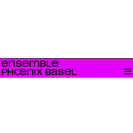
ENSEMBLE
PHŒNIX BASEL
Bandcamp
neo.mx3
Swiss Radio