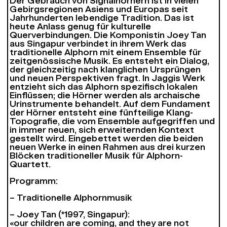
Der Gebrauch von Signalhörnern ist in vielen
Gebirgsregionen Asiens und Europas seit
Jahrhunderten lebendige Tradition. Das ist
heute Anlass genug für kulturelle
Querverbindungen. Die Komponistin Joey Tan
aus Singapur verbindet in ihrem Werk das
traditionelle Alphorn mit einem Ensemble für
zeitgenössische Musik. Es entsteht ein Dialog,
der gleichzeitig nach klanglichen Ursprüngen
und neuen Perspektiven fragt. In Jaggis Werk
entzieht sich das Alphorn spezifisch lokalen
Einflüssen; die Hörner werden als archaische
Urinstrumente behandelt. Auf dem Fundament
der Hörner entsteht eine fünfteilige Klang-
Topografie, die vom Ensemble aufgegriffen und
in immer neuen, sich erweiternden Kontext
gestellt wird. Eingebettet werden die beiden
neuen Werke in einen Rahmen aus drei kurzen
Blöcken traditioneller Musik für Alphorn-
Quartett.
Programm:
– Traditionelle Alphornmusik
– Joey Tan (*1997, Singapur):
«our children are coming, and they are not