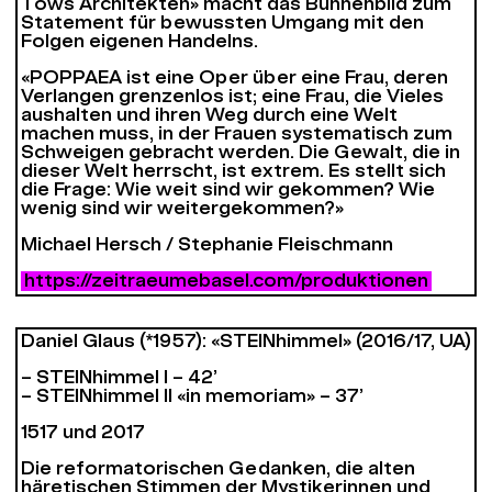
Töws Architekten» macht das Bühnenbild zum
Statement für bewussten Umgang mit den
Folgen eigenen Handelns.
«POPPAEA ist eine Oper über eine Frau, deren
Verlangen grenzenlos ist; eine Frau, die Vieles
aushalten und ihren Weg durch eine Welt
machen muss, in der Frauen systematisch zum
Schweigen gebracht werden. Die Gewalt, die in
dieser Welt herrscht, ist extrem. Es stellt sich
die Frage: Wie weit sind wir gekommen? Wie
wenig sind wir weitergekommen?»
Michael Hersch / Stephanie Fleischmann
https://zeitraeumebasel.com/produktionen
Daniel Glaus (*1957): «STEINhimmel» (2016/17, UA)
– STEINhimmel I – 42’
– STEINhimmel II «in memoriam» – 37’
1517 und 2017
Die reformatorischen Gedanken, die alten
häretischen Stimmen der Mystikerinnen und