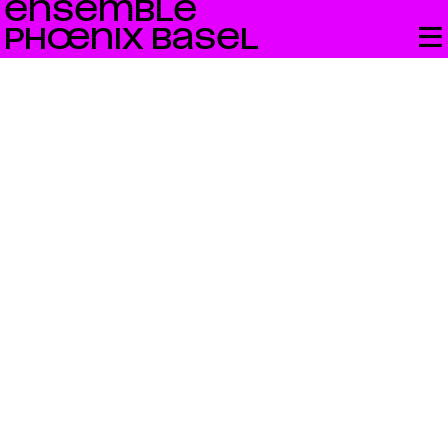
ENSEMBLE
PHŒNIX BASEL
Bandcamp
neo.mx3
Swiss Radio
YouTube
Facebook
Instagram
Impressum +
Datenschutz
Für Newsletter anmelden
Constant
Contact
Use.
Please
leave