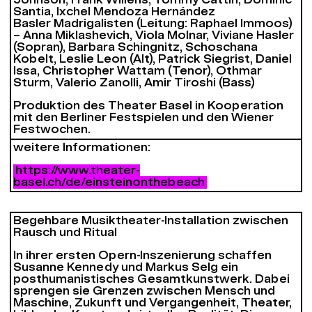
Johnson, Frank Willens, Tommy Cattin, Dominic
Santia, Ixchel Mendoza Hernández
Basler Madrigalisten (Leitung: Raphael Immoos)
– Anna Miklashevich, Viola Molnar, Viviane Hasler
(Sopran), Barbara Schingnitz, Schoschana
Kobelt, Leslie Leon (Alt), Patrick Siegrist, Daniel
Issa, Christopher Wattam (Tenor), Othmar
Sturm, Valerio Zanolli, Amir Tiroshi (Bass)
Produktion des Theater Basel in Kooperation
mit den Berliner Festspielen und den Wiener
Festwochen.
weitere Informationen:
https://www.theater-
basel.ch/de/einsteinonthebeach
Begehbare Musiktheater-Installation zwischen
Rausch und Ritual
In ihrer ersten Opern-Inszenierung schaffen
Susanne Kennedy und Markus Selg ein
posthumanistisches Gesamtkunstwerk. Dabei
sprengen sie Grenzen zwischen Mensch und
Maschine, Zukunft und Vergangenheit, Theater,