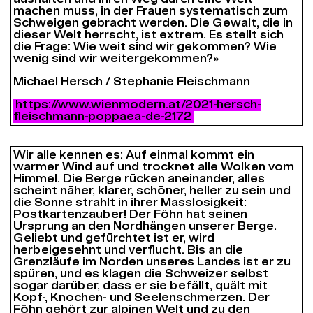
machen muss, in der Frauen systematisch zum
Schweigen gebracht werden. Die Gewalt, die in
dieser Welt herrscht, ist extrem. Es stellt sich
die Frage: Wie weit sind wir gekommen? Wie
wenig sind wir weitergekommen?»
Michael Hersch / Stephanie Fleischmann
https://www.wienmodern.at/2021-hersch-
fleischmann-poppaea-de-2172
Wir alle kennen es: Auf einmal kommt ein
warmer Wind auf und trocknet alle Wolken vom
Himmel. Die Berge rücken aneinander, alles
scheint näher, klarer, schöner, heller zu sein und
die Sonne strahlt in ihrer Masslosigkeit:
Postkartenzauber! Der Föhn hat seinen
Ursprung an den Nordhängen unserer Berge.
Geliebt und gefürchtet ist er, wird
herbeigesehnt und verflucht. Bis an die
Grenzläufe im Norden unseres Landes ist er zu
spüren, und es klagen die Schweizer selbst
sogar darüber, dass er sie befällt, quält mit
Kopf-, Knochen- und Seelenschmerzen. Der
Föhn gehört zur alpinen Welt und zu den