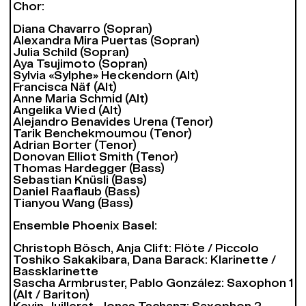
Chor:
Diana Chavarro (Sopran)
Alexandra Mira Puertas (Sopran)
Julia Schild (Sopran)
Aya Tsujimoto (Sopran)
Sylvia «Sylphe» Heckendorn (Alt)
Francisca Näf (Alt)
Anne Maria Schmid (Alt)
Angelika Wied (Alt)
Alejandro Benavides Urena (Tenor)
Tarik Benchekmoumou (Tenor)
Adrian Borter (Tenor)
Donovan Elliot Smith (Tenor)
Thomas Hardegger (Bass)
Sebastian Knüsli (Bass)
Daniel Raaflaub (Bass)
Tianyou Wang (Bass)
Ensemble Phoenix Basel:
Christoph Bösch, Anja Clift: Flöte / Piccolo
Toshiko Sakakibara, Dana Barack: Klarinette /
Bassklarinette
Sascha Armbruster, Pablo González: Saxophon 1
(Alt / Bariton)