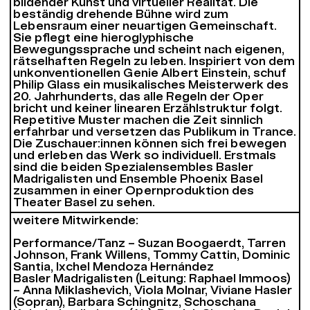
bildender Kunst und virtueller Realität. Die
beständig drehende Bühne wird zum
Lebensraum einer neuartigen Gemeinschaft.
Sie pflegt eine hieroglyphische
Bewegungssprache und scheint nach eigenen,
rätselhaften Regeln zu leben. Inspiriert von dem
unkonventionellen Genie Albert Einstein, schuf
Philip Glass ein musikalisches Meisterwerk des
20. Jahrhunderts, das alle Regeln der Oper
bricht und keiner linearen Erzählstruktur folgt.
Repetitive Muster machen die Zeit sinnlich
erfahrbar und versetzen das Publikum in Trance.
Die Zuschauer:innen können sich frei bewegen
und erleben das Werk so individuell. Erstmals
sind die beiden Spezialensembles Basler
Madrigalisten und Ensemble Phoenix Basel
zusammen in einer Opernproduktion des
Theater Basel zu sehen.
weitere Mitwirkende:
Performance/Tanz – Suzan Boogaerdt, Tarren
Johnson, Frank Willens, Tommy Cattin, Dominic
Santia, Ixchel Mendoza Hernández
Basler Madrigalisten (Leitung: Raphael Immoos)
– Anna Miklashevich, Viola Molnar, Viviane Hasler
(Sopran), Barbara Schingnitz, Schoschana