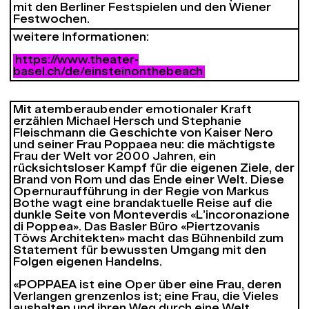
mit den Berliner Festspielen und den Wiener
Festwochen.
weitere Informationen:
https://www.theater-
basel.ch/de/einsteinonthebeach
Mit atemberaubender emotionaler Kraft
erzählen Michael Hersch und Stephanie
Fleischmann die Geschichte von Kaiser Nero
und seiner Frau Poppaea neu: die mächtigste
Frau der Welt vor 2000 Jahren, ein
rücksichtsloser Kampf für die eigenen Ziele, der
Brand von Rom und das Ende einer Welt. Diese
Opernuraufführung in der Regie von Markus
Bothe wagt eine brandaktuelle Reise auf die
dunkle Seite von Monteverdis «
L’incoronazione
di Poppea»
. Das Basler Büro «Piertzovanis
Töws Architekten» macht das Bühnenbild zum
Statement für bewussten Umgang mit den
Folgen eigenen Handelns.
«POPPAEA ist eine Oper über eine Frau, deren
Verlangen grenzenlos ist; eine Frau, die Vieles
aushalten und ihren Weg durch eine Welt