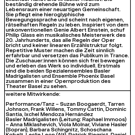
beständig drehende Bühne wird zum
Lebensraum einer neuartigen Gemeinschaft.
Sie pflegt eine hieroglyphische
Bewegungssprache und scheint nach eigenen,
rätselhaften Regeln zu leben. Inspiriert von dem
unkonventionellen Genie Albert Einstein, schuf
Philip Glass ein musikalisches Meisterwerk des
20. Jahrhunderts, das alle Regeln der Oper
bricht und keiner linearen Erzählstruktur folgt.
Repetitive Muster machen die Zeit sinnlich
erfahrbar und versetzen das Publikum in Trance.
Die Zuschauer:innen können sich frei bewegen
und erleben das Werk so individuell. Erstmals
sind die beiden Spezialensembles Basler
Madrigalisten und Ensemble Phoenix Basel
zusammen in einer Opernproduktion des
Theater Basel zu sehen.
weitere Mitwirkende:
Performance/Tanz – Suzan Boogaerdt, Tarren
Johnson, Frank Willens, Tommy Cattin, Dominic
Santia, Ixchel Mendoza Hernández
Basler Madrigalisten (Leitung: Raphael Immoos)
– Anna Miklashevich, Viola Molnar, Viviane Hasler
(Sopran), Barbara Schingnitz, Schoschana