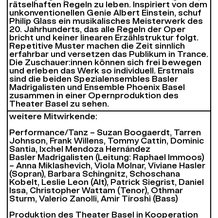
rätselhaften Regeln zu leben. Inspiriert von dem
unkonventionellen Genie Albert Einstein, schuf
Philip Glass ein musikalisches Meisterwerk des
20. Jahrhunderts, das alle Regeln der Oper
bricht und keiner linearen Erzählstruktur folgt.
Repetitive Muster machen die Zeit sinnlich
erfahrbar und versetzen das Publikum in Trance.
Die Zuschauer:innen können sich frei bewegen
und erleben das Werk so individuell. Erstmals
sind die beiden Spezialensembles Basler
Madrigalisten und Ensemble Phoenix Basel
zusammen in einer Opernproduktion des
Theater Basel zu sehen.
weitere Mitwirkende:
Performance/Tanz – Suzan Boogaerdt, Tarren
Johnson, Frank Willens, Tommy Cattin, Dominic
Santia, Ixchel Mendoza Hernández
Basler Madrigalisten (Leitung: Raphael Immoos)
– Anna Miklashevich, Viola Molnar, Viviane Hasler
(Sopran), Barbara Schingnitz, Schoschana
Kobelt, Leslie Leon (Alt), Patrick Siegrist, Daniel
Issa, Christopher Wattam (Tenor), Othmar
Sturm, Valerio Zanolli, Amir Tiroshi (Bass)
Produktion des Theater Basel in Kooperation