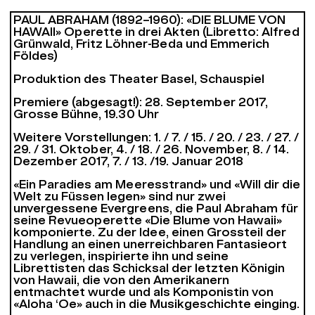
PAUL ABRAHAM (1892–1960): «DIE BLUME VON
HAWAII» Operette in drei Akten (Libretto: Alfred
Grünwald, Fritz Löhner-Beda und Emmerich
Földes)
Produktion des Theater Basel, Schauspiel
Premiere (abgesagt!): 28. September 2017,
Grosse Bühne, 19.30 Uhr
Weitere Vorstellungen: 1. / 7. / 15. / 20. / 23. / 27. /
29. / 31. Oktober, 4. / 18. / 26. November, 8. / 14.
Dezember 2017, 7. / 13. /19. Januar 2018
«Ein Paradies am Meeresstrand» und «Will dir die
Welt zu Füssen legen» sind nur zwei
unvergessene Evergreens, die Paul Abraham für
seine Revueoperette «Die Blume von Hawaii»
komponierte. Zu der Idee, einen Grossteil der
Handlung an einen unerreichbaren Fantasieort
zu verlegen, inspirierte ihn und seine
Librettisten das Schicksal der letzten Königin
von Hawaii, die von den Amerikanern
entmachtet wurde und als Komponistin von
«Aloha ‘Oe» auch in die Musikgeschichte einging.