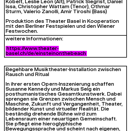
Kobelt, Leslie Leon (Alt), Patrick Siegrist, Daniel
Issa, Christopher Wattam (Tenor), Othmar
Sturm, Valerio Zanolli, Amir Tiroshi (Bass)
Produktion des Theater Basel in Kooperation
mit den Berliner Festspielen und den Wiener
Festwochen.
weitere Informationen:
https://www.theater-
basel.ch/de/einsteinonthebeach
Begehbare Musiktheater-Installation zwischen
Rausch und Ritual
In ihrer ersten Opern-Inszenierung schaffen
Susanne Kennedy und Markus Selg ein
posthumanistisches Gesamtkunstwerk. Dabei
sprengen sie Grenzen zwischen Mensch und
Maschine, Zukunft und Vergangenheit, Theater,
bildender Kunst und virtueller Realität. Die
beständig drehende Bühne wird zum
Lebensraum einer neuartigen Gemeinschaft.
Sie pflegt eine hieroglyphische
Bewegungssprache und scheint nach eigenen,