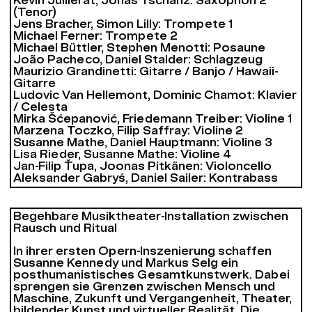
Kevin Juillerat, Jonas Tschanz: Saxophon 2
(Tenor)
Jens Bracher, Simon Lilly: Trompete 1
Michael Ferner: Trompete 2
Michael Büttler, Stephen Menotti: Posaune
João Pacheco, Daniel Stalder: Schlagzeug
Maurizio Grandinetti: Gitarre / Banjo / Hawaii-
Gitarre
Ludovic Van Hellemont, Dominic Chamot: Klavier
/ Celesta
Mirka Šćepanović, Friedemann Treiber: Violine 1
Marzena Toczko, Filip Saffray: Violine 2
Susanne Mathe, Daniel Hauptmann: Violine 3
Lisa Rieder, Susanne Mathe: Violine 4
Jan-Filip Ťupa, Joonas Pitkänen: Violoncello
Aleksander Gabryś, Daniel Sailer: Kontrabass
Begehbare Musiktheater-Installation zwischen
Rausch und Ritual
In ihrer ersten Opern-Inszenierung schaffen
Susanne Kennedy und Markus Selg ein
posthumanistisches Gesamtkunstwerk. Dabei
sprengen sie Grenzen zwischen Mensch und
Maschine, Zukunft und Vergangenheit, Theater,
bildender Kunst und virtueller Realität. Die