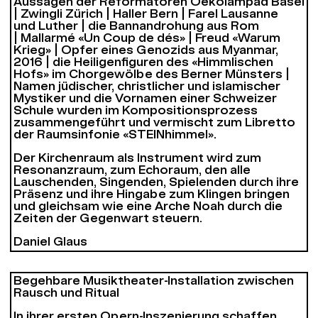
Aussagen der Reformatoren Oekolampad Basel
| Zwingli Zürich | Haller Bern | Farel Lausanne
und Luther | die Bannandrohung aus Rom
| Mallarmé «Un Coup de dés» | Freud «Warum
Krieg» | Opfer eines Genozids aus Myanmar,
2016 | die Heiligenfiguren des «Himmlischen
Hofs» im Chorgewölbe des Berner Münsters |
Namen jüdischer, christlicher und islamischer
Mystiker und die Vornamen einer Schweizer
Schule wurden im Kompositionsprozess
zusammengeführt und vermischt zum Libretto
der Raumsinfonie «STEINhimmel».
Der Kirchenraum als Instrument wird zum
Resonanzraum, zum Echoraum, den alle
Lauschenden, Singenden, Spielenden durch ihre
Präsenz und ihre Hingabe zum Klingen bringen
und gleichsam wie eine Arche Noah durch die
Zeiten der Gegenwart steuern.
Daniel Glaus
Begehbare Musiktheater-Installation zwischen
Rausch und Ritual
In ihrer ersten Opern-Inszenierung schaffen