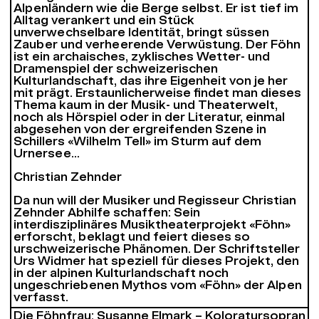
Alpenländern wie die Berge selbst. Er ist tief im
Alltag verankert und ein Stück
unverwechselbare Identität, bringt süssen
Zauber und verheerende Verwüstung. Der Föhn
ist ein archaisches, zyklisches Wetter- und
Dramenspiel der schweizerischen
Kulturlandschaft, das ihre Eigenheit von je her
mit prägt. Erstaunlicherweise findet man dieses
Thema kaum in der Musik- und Theaterwelt,
noch als Hörspiel oder in der Literatur, einmal
abgesehen von der ergreifenden Szene in
Schillers «Wilhelm Tell» im Sturm auf dem
Urnersee…
Christian Zehnder
Da nun will der Musiker und Regisseur Christian
Zehnder Abhilfe schaffen: Sein
interdisziplinäres Musiktheaterprojekt «Föhn»
erforscht, beklagt und feiert dieses so
urschweizerische Phänomen. Der Schriftsteller
Urs Widmer hat speziell für dieses Projekt, den
in der alpinen Kulturlandschaft noch
ungeschriebenen Mythos vom «Föhn» der Alpen
verfasst.
Die Föhnfrau: Susanne Elmark – Koloratursopran