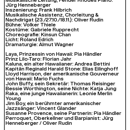
Musikalische Leitung, Fender Rhodes Piano:
Jürg Henneberger
Inszenierung: Frank Hilbrich
Musikalische Assistenz, Chorleitung &
Nachdirigat (23./27.10./18.11.): Oliver Rudin
Bühne: Volker Thiele
Kostüme: Gabriele Rupprecht
Choreografie: Kinsun Chan
Licht: Roland Edrich
Dramaturgie: Almut Wagner
Laya, Prinzessin von Hawaii: Pia Händler
Prinz Lilo-Taro: Florian Jahr
Kaluna, ein alter Hawaiianer: Andrea Bettini
Kapitän Reginald Harald Stone: Elias Eilinghoff
Lloyd Harrison, der amerikanische Gouverneur
von Hawaii: Mario Fuchs
John Buffy, sein Sekretär: Thomas Reisinger
Bessie Worthington, seine Nichte: Katja Jung
Raka, eine junge Hawaiianerin: Leonie Merlin
Young
Jim Boy, ein berühmter amerikanischer
Jazzsänger: Vincent Glander
Susanne Provence, seine Partnerin: Pia Händler
Perroquet, Oberkellner und Barpianist: Jürg
Henneberger / Oliver Rudin