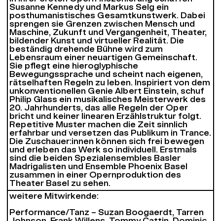
Susanne Kennedy und Markus Selg ein
posthumanistisches Gesamtkunstwerk. Dabei
sprengen sie Grenzen zwischen Mensch und
Maschine, Zukunft und Vergangenheit, Theater,
bildender Kunst und virtueller Realität. Die
beständig drehende Bühne wird zum
Lebensraum einer neuartigen Gemeinschaft.
Sie pflegt eine hieroglyphische
Bewegungssprache und scheint nach eigenen,
rätselhaften Regeln zu leben. Inspiriert von dem
unkonventionellen Genie Albert Einstein, schuf
Philip Glass ein musikalisches Meisterwerk des
20. Jahrhunderts, das alle Regeln der Oper
bricht und keiner linearen Erzählstruktur folgt.
Repetitive Muster machen die Zeit sinnlich
erfahrbar und versetzen das Publikum in Trance.
Die Zuschauer:innen können sich frei bewegen
und erleben das Werk so individuell. Erstmals
sind die beiden Spezialensembles Basler
Madrigalisten und Ensemble Phoenix Basel
zusammen in einer Opernproduktion des
Theater Basel zu sehen.
weitere Mitwirkende:
Performance/Tanz – Suzan Boogaerdt, Tarren