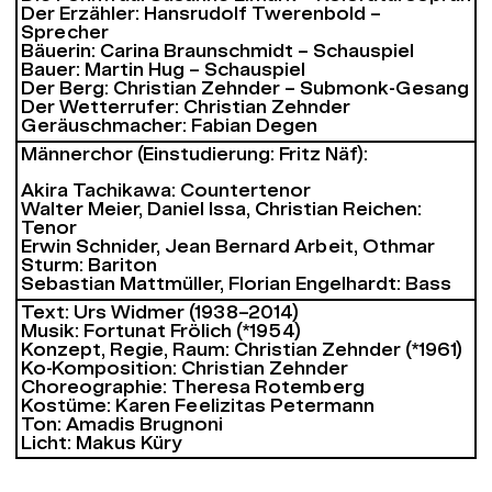
Der Erzähler: Hansrudolf Twerenbold –
Sprecher
Bäuerin: Carina Braunschmidt – Schauspiel
Bauer: Martin Hug – Schauspiel
Der Berg: Christian Zehnder – Submonk-Gesang
Der Wetterrufer: Christian Zehnder
Geräuschmacher: Fabian Degen
Männerchor (Einstudierung: Fritz Näf):
Akira Tachikawa: Countertenor
Walter Meier, Daniel Issa, Christian Reichen:
Tenor
Erwin Schnider, Jean Bernard Arbeit, Othmar
Sturm: Bariton
Sebastian Mattmüller, Florian Engelhardt: Bass
Text: Urs Widmer (1938–2014)
Musik: Fortunat Frölich (*1954)
Konzept, Regie, Raum: Christian Zehnder (*1961)
Ko-Komposition: Christian Zehnder
Choreographie: Theresa Rotemberg
Kostüme: Karen Feelizitas Petermann
Ton: Amadis Brugnoni
Licht: Makus Küry