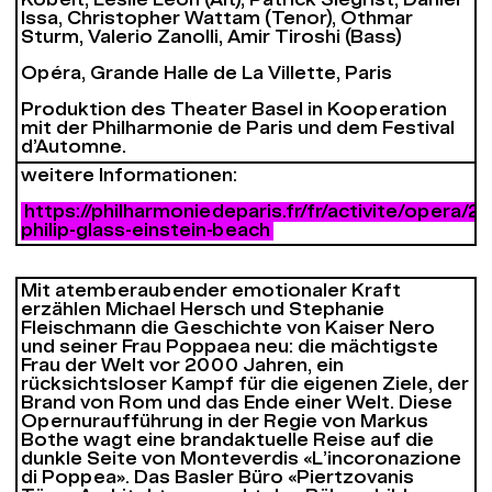
Kobelt, Leslie Leon (Alt), Patrick Siegrist, Daniel
Issa, Christopher Wattam (Tenor), Othmar
Sturm, Valerio Zanolli, Amir Tiroshi (Bass)
Opéra, Grande Halle de La Villette, Paris
Produktion des Theater Basel in Kooperation
mit der Philharmonie de Paris und dem Festival
d’Automne.
weitere Informationen:
https://philharmoniedeparis.fr/fr/activite/opera/
philip-glass-einstein-beach
Mit atemberaubender emotionaler Kraft
erzählen Michael Hersch und Stephanie
Fleischmann die Geschichte von Kaiser Nero
und seiner Frau Poppaea neu: die mächtigste
Frau der Welt vor 2000 Jahren, ein
rücksichtsloser Kampf für die eigenen Ziele, der
Brand von Rom und das Ende einer Welt. Diese
Opernuraufführung in der Regie von Markus
Bothe wagt eine brandaktuelle Reise auf die
dunkle Seite von Monteverdis «
L’incoronazione
di Poppea»
. Das Basler Büro «Piertzovanis