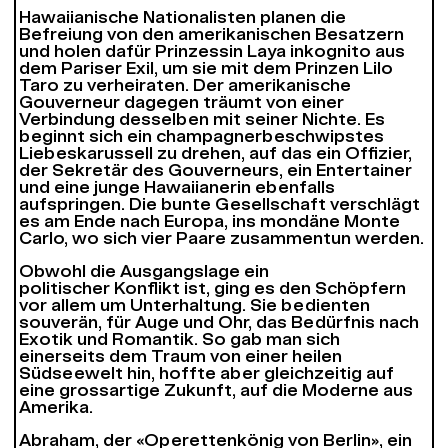
Hawaiianische Nationalisten planen die
Befreiung von den amerikanischen Besatzern
und holen dafür Prinzessin Laya inkognito aus
dem Pariser Exil, um sie mit dem Prinzen Lilo
Taro zu verheiraten. Der amerikanische
Gouverneur dagegen träumt von einer
Verbindung desselben mit seiner Nichte. Es
beginnt sich ein champagnerbeschwipstes
Liebeskarussell zu drehen, auf das ein Offizier,
der Sekretär des Gouverneurs, ein Entertainer
und eine junge Hawaiianerin ebenfalls
aufspringen. Die bunte Gesellschaft verschlägt
es am Ende nach Europa, ins mondäne Monte
Carlo, wo sich vier Paare zusammentun werden.
Obwohl die Ausgangslage ein
politischer Konflikt ist, ging es den Schöpfern
vor allem um Unterhaltung. Sie bedienten
souverän, für Auge und Ohr, das Bedürfnis nach
Exotik und Romantik. So gab man sich
einerseits dem Traum von einer heilen
Südseewelt hin, hoffte aber gleichzeitig auf
eine grossartige Zukunft, auf die Moderne aus
Amerika.
Abraham, der «Operettenkönig von Berlin», ein