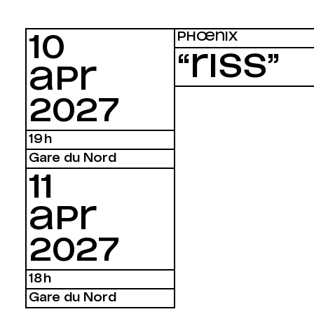
PHŒNIX
10
“RISS”
APR
2027
19 h
Gare du Nord
11
APR
2027
18 h
Gare du Nord