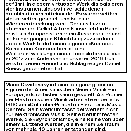
geführt. In diesem virtuosen Werk dialogisieren
vier Instrumentalduos in verschiedenen
Kombinationen miteinander. Es wurde seither
viel zu selten gespielt und ist eine
Wiederentdeckung wert. Der aus Luzern
stammende Cellist Alfred Knüsel lebt in Basel.
Er ist als Komponist eher ein Aussenseiter und
ist keiner gängigen Stilrichtung zuzuordnen.
Jedes Werk bildet einen eigenen «Kosmos».
Seine neue Komposition ist eine
Weiterentwicklung seines Trios «Intarsie», das
er 2017 zum Andenken an unseren 2016 früh
verstorbenen Freund und Schlagzeuger Daniel
Buess geschrieben hat.
Mario Davidovsky ist eine der ganz grossen
Figuren der Amerikanischen Neuen Musik – in
Europa jedoch bisher kaum gespielt. Als Pionier
der Elektronischen Musik arbeitete er bereits
1960 am «Columbia-Princeton Electronic Music
Center». Sein Werk umfasst bei weitem nicht
nur elektronische Musik. Seine berühmtesten
Werke, die «Synchronisms», eine Reihe von über
einem Dutzend Werken, die in einem Zeitraum
von mehr als 40 Jahren entstanden sind,