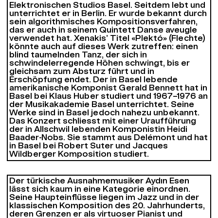
Elektronischen Studios Basel. Seitdem lebt und
unterrichtet er in Berlin. Er wurde bekannt durch
sein algorithmisches Kompositionsverfahren,
das er auch in seinem Quintett
Danse aveugle
verwendet hat. Xenakis’ Titel «
Plektó»
(Flechte)
könnte auch auf dieses Werk zutreffen: einen
blind taumelnden Tanz, der sich in
schwindelerregende Höhen schwingt, bis er
gleichsam zum Absturz führt und in
Erschöpfung endet. Der in Basel lebende
amerikanische Komponist Gerald Bennett hat in
Basel bei Klaus Huber studiert und 1967–1976 an
der Musikakademie Basel unterrichtet. Seine
Werke sind in Basel jedoch nahezu unbekannt.
Das Konzert schliesst mit einer Uraufführung
der in Allschwil lebenden Komponistin Heidi
Baader-Nobs. Sie stammt aus Delémont und hat
in Basel bei Robert Suter und Jacques
Wildberger Komposition studiert.
Der türkische Ausnahmemusiker Aydın Esen
lässt sich kaum in eine Kategorie einordnen.
Seine Haupteinflüsse liegen im Jazz und in der
klassischen Komposition des 20. Jahrhunderts,
deren Grenzen er als virtuoser Pianist und