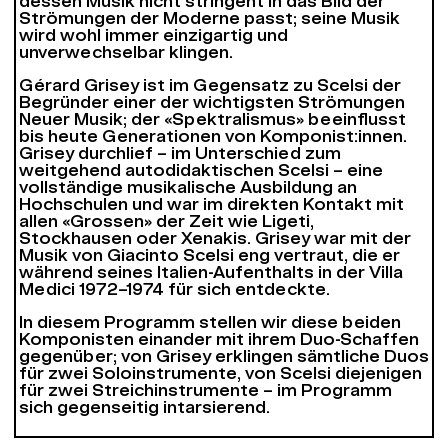
dessen Musik nicht stringent in das Bild der
Strömungen der Moderne passt; seine Musik
wird wohl immer einzigartig und
unverwechselbar klingen.
Gérard Grisey ist im Gegensatz zu Scelsi der
Begründer einer der wichtigsten Strömungen
Neuer Musik; der «Spektralismus» beeinflusst
bis heute Generationen von Komponist:innen.
Grisey durchlief – im Unterschied zum
weitgehend autodidaktischen Scelsi – eine
vollständige musikalische Ausbildung an
Hochschulen und war im direkten Kontakt mit
allen «Grossen» der Zeit wie Ligeti,
Stockhausen oder Xenakis. Grisey war mit der
Musik von Giacinto Scelsi eng vertraut, die er
während seines Italien-Aufenthalts in der Villa
Medici 1972–1974 für sich entdeckte.
In diesem Programm stellen wir diese beiden
Komponisten einander mit ihrem Duo-Schaffen
gegenüber; von Grisey erklingen sämtliche Duos
für zwei Soloinstrumente, von Scelsi diejenigen
für zwei Streichinstrumente – im Programm
sich gegenseitig intarsierend.