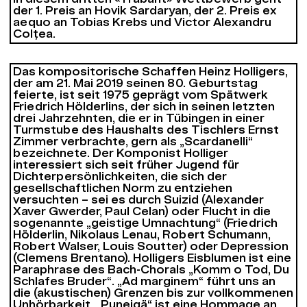
der 1. Preis an Hovik Sardaryan, der 2. Preis ex
aequo an Tobias Krebs und Victor Alexandru
Colțea.
Das kompositorische Schaffen Heinz Holligers,
der am 21. Mai 2019 seinen 80. Geburtstag
feierte, ist seit 1975 geprägt vom Spätwerk
Friedrich Hölderlins, der sich in seinen letzten
drei Jahrzehnten, die er in Tübingen in einer
Turmstube des Haushalts des Tischlers Ernst
Zimmer verbrachte, gern als „Scardanelli“
bezeichnete. Der Komponist Holliger
interessiert sich seit früher Jugend für
Dichterpersönlichkeiten, die sich der
gesellschaftlichen Norm zu entziehen
versuchten – sei es durch Suizid (Alexander
Xaver Gwerder, Paul Celan) oder Flucht in die
sogenannte „geistige Umnachtung“ (Friedrich
Hölderlin, Nikolaus Lenau, Robert Schumann,
Robert Walser, Louis Soutter) oder Depression
(Clemens Brentano). Holligers
Eisblumen
ist eine
Paraphrase des Bach-Chorals „Komm o Tod, Du
Schlafes Bruder“. „
Ad marginem“
führt uns an
die (akustischen) Grenzen bis zur vollkommenen
Unhörbarkeit. „
Puneigä“
ist eine Hommage an