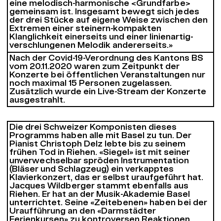
eine melodisch-harmonische <Grundfarbe>
gemeinsam ist. Insgesamt bewegt sich jedes
der drei Stücke auf eigene Weise zwischen den
Extremen einer steinern-kompakten
Klanglichkeit einerseits und einer linienartig-
verschlungenen Melodik andererseits.»
Nach der Covid-19-Verordnung des Kantons BS
vom 20.11.2020 waren zum Zeitpunkt der
Konzerte bei öffentlichen Veranstaltungen nur
noch maximal 15 Personen zugelassen.
Zusätzlich wurde ein Live-Stream der Konzerte
ausgestrahlt.
Die drei Schweizer Komponisten dieses
Programms haben alle mit Basel zu tun. Der
Pianist Christoph Delz lebte bis zu seinem
frühen Tod in Riehen. «Siegel» ist mit seiner
unverwechselbar spröden Instrumentation
(Bläser und Schlagzeug) ein verkapptes
Klavierkonzert, das er selbst uraufgeführt hat.
Jacques Wildberger stammt ebenfalls aus
Riehen. Er hat an der Musik-Akademie Basel
unterrichtet. Seine «Zeitebenen» haben bei der
Uraufführung an den «Darmstädter
Ferienkursen» zu kontroversen Reaktionen