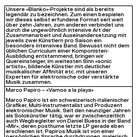
Unsere «Blanko»-Projekte sind als bereits
legendär zu bezeichnen. Zum einen bespielen
wir dieses selbst erfundene Format seit weit
über zehn Jahren, zum anderen verbindet uns
durch die ungewöhnlich intensive Art der
Zusammenarbeit und Auseinandersetzung mit
jeweils zwei Künstlern pro Saison ein
besonders intensives Band. Bewusst nicht dem
üblichen Curriculum einer Komponisten-
Ausbildung entstammend, bringen wir
Quereinsteiger, im weitesten Sinn «sonic
artists», bildende Künstler mit deutlicher
musikalischer Affinität etc. mit unseren
Experten für elektronische oder verstärkte
Musik zusammen.
Marco Papiro – «Vamos a la playa»
Marco Papiro ist ein schweizerisch-italienischer
Grafiker, Multi-Instrumentalist und Produzent
elektronischer Musik. Seit den neunziger Jahren
als Solokünstler tätig, war er zwischenzeitlich
auch Wegbegleiter von Daniel Buess in der Band
«Mir», deren posthume letzte LP gerade eben
erschienen ist. Papiros Musik ist von einer
persönlichen Sprache durchdrungen, malerisch,