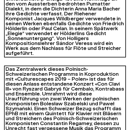
den vom Aussterben bedrohten Pumatter
Dialekt, in dem die Dichterin Anna Maria Bacher
ihre Gedichte verfasst. Der Riehener
Komponist Jacques Wildberger verwendete in
seinen Werken ebenfalls Gedichte von Friedrich
Hölderlin oder Paul Celan. In seinem Spätwerk
„
Elegie“
verwendet er Hölderlins Gedicht
„Sonnenuntergang“. Von Holligers
Kompositionslehrer Sándor Veress wird ein
Werk aus dem Nachlass für Flöte und Streicher
aufgeführt.
Das Zentralwerk dieses Polnisch-
Schweizerischen Programms in Koproduktion
mit «Culturescapes 2019 – Polen» ist das für
diesen Anlass entstandene Konzert «Con Clavi
III» von Ryszard Gabryś für Cembalo, Kontrabass
und Ensemble. Umrahmt wird diese
Uraufführung von zwei Werken der polnischen
Komponisten Bolesław Szabelski und Paweł
Szymański. Einen Schweizer Bezug schafft das
EPhB mit einem Quintett für Klavier mit Bläsern
und Streichern des Polnisch-Schweizerischen
Komponisten Constantin Regamey, dessen zu
Unrecht fast vergessene Musik das Programm