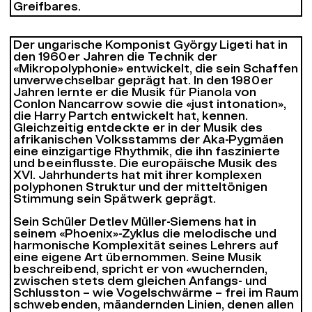
Greifbares.
Der ungarische Komponist György Ligeti hat in
den 1960er Jahren die Technik der
«Mikropolyphonie» entwickelt, die sein Schaffen
unverwechselbar geprägt hat. In den 1980er
Jahren lernte er die Musik für Pianola von
Conlon Nancarrow sowie die «just intonation»,
die Harry Partch entwickelt hat, kennen.
Gleichzeitig entdeckte er in der Musik des
afrikanischen Volksstamms der Aka-Pygmäen
eine einzigartige Rhythmik, die ihn faszinierte
und beeinflusste. Die europäische Musik des
XVI. Jahrhunderts hat mit ihrer komplexen
polyphonen Struktur und der mitteltönigen
Stimmung sein Spätwerk geprägt.
Sein Schüler Detlev Müller-Siemens hat in
seinem «Phoenix»-Zyklus die melodische und
harmonische Komplexität seines Lehrers auf
eine eigene Art übernommen. Seine Musik
beschreibend, spricht er von «wuchernden,
zwischen stets dem gleichen Anfangs- und
Schlusston – wie Vogelschwärme – frei im Raum
schwebenden, mäandernden Linien, denen allen