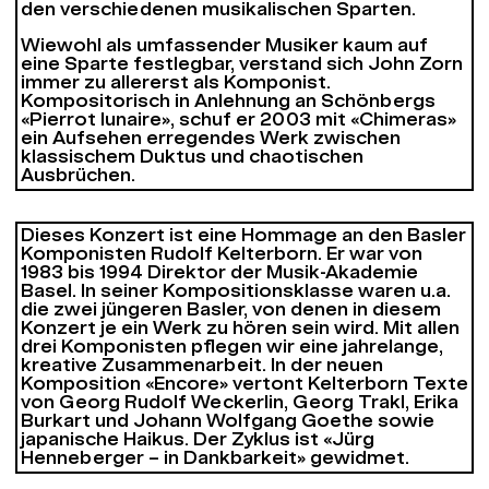
den verschiedenen musikalischen Sparten.
Wiewohl als umfassender Musiker kaum auf
eine Sparte festlegbar, verstand sich John Zorn
immer zu allererst als Komponist.
Kompositorisch in Anlehnung an Schönbergs
«Pierrot lunaire», schuf er 2003 mit «Chimeras»
ein Aufsehen erregendes Werk zwischen
klassischem Duktus und chaotischen
Ausbrüchen.
Dieses Konzert ist eine Hommage an den Basler
Komponisten Rudolf Kelterborn. Er war von
1983 bis 1994 Direktor der Musik-Akademie
Basel. In seiner Kompositionsklasse waren u.a.
die zwei jüngeren Basler, von denen in diesem
Konzert je ein Werk zu hören sein wird. Mit allen
drei Komponisten pflegen wir eine jahrelange,
kreative Zusammenarbeit. In der neuen
Komposition «Encore» vertont Kelterborn Texte
von Georg Rudolf Weckerlin, Georg Trakl, Erika
Burkart und Johann Wolfgang Goethe sowie
japanische Haikus. Der Zyklus ist «Jürg
Henneberger – in Dankbarkeit» gewidmet.