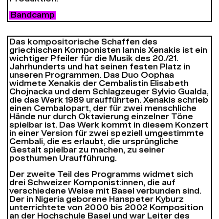
Bandcamp
Das kompositorische Schaffen des
griechischen Komponisten Iannis Xenakis ist ein
wichtiger Pfeiler für die Musik des 20./21.
Jahrhunderts und hat seinen festen Platz in
unseren Programmen. Das Duo
Oophaa
widmete Xenakis der Cembalistin Elisabeth
Chojnacka und dem Schlagzeuger Sylvio Gualda,
die das Werk 1989 uraufführten. Xenakis schrieb
einen Cembalopart, der für zwei menschliche
Hände nur durch Oktavierung einzelner Töne
spielbar ist. Das Werk kommt in diesem Konzert
in einer Version für zwei speziell umgestimmte
Cembali, die es erlaubt, die ursprüngliche
Gestalt spielbar zu machen, zu seiner
posthumen Uraufführung.
Der zweite Teil des Programms widmet sich
drei Schweizer Komponist:innen, die auf
verschiedene Weise mit Basel verbunden sind.
Der in Nigeria geborene Hanspeter Kyburz
unterrichtete von 2000 bis 2002 Komposition
an der Hochschule Basel und war Leiter des