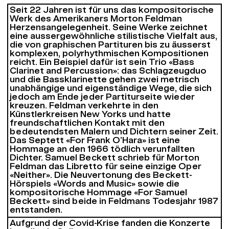
Seit 22 Jahren ist für uns das kompositorische
Werk des Amerikaners Morton Feldman
Herzensangelegenheit. Seine Werke zeichnet
eine aussergewöhnliche stilistische Vielfalt aus,
die von graphischen Partituren bis zu äusserst
komplexen, polyrhythmischen Kompositionen
reicht. Ein Beispiel dafür ist sein Trio «Bass
Clarinet and Percussion»: das Schlagzeugduo
und die Bassklarinette gehen zwei metrisch
unabhängige und eigenständige Wege, die sich
jedoch am Ende jeder Partiturseite wieder
kreuzen. Feldman verkehrte in den
Künstlerkreisen New Yorks und hatte
freundschaftlichen Kontakt mit den
bedeutendsten Malern und Dichtern seiner Zeit.
Das Septett «For Frank O’Hara» ist eine
Hommage an den 1966 tödlich verunfallten
Dichter. Samuel Beckett schrieb für Morton
Feldman das Libretto für seine einzige Oper
«Neither». Die Neuvertonung des Beckett-
Hörspiels «Words and Music» sowie die
kompositorische Hommage «For Samuel
Beckett» sind beide in Feldmans Todesjahr 1987
entstanden.
Aufgrund der Covid-Krise fanden die Konzerte