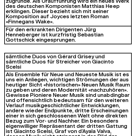
zugrunde. Als Uraufführung wird ein neues Werk
des deutschen Komponisten Matthias Heep
erklingen. Dieser bezieht sich mit seiner
Komposition auf Joyces letzten Roman
«Finnegans Wake».
Für den erkrankten Dirigenten Jürg
Henneberger ist kurzfristig Sebastian
Gottschick eingesprungen.
sämtliche Duos von Gérard Grisey und
sämtliche Duos für Streicher von Giacinto
Scelsi
Als Ensemble für Neue und Neueste Musik ist es
uns ein Anliegen, wichtigen Strömungen der aus
heutiger Sicht «historischen» Neuen Musik Raum
zu geben und deren Modernität «nachzuhören».
Gewisse Pioniere Neuer Musik sind unabdingbar
und offensichtlich bedeutsam für den weiteren
Verlauf musikgeschichtlicher Entwicklungen,
andere wieder Endpunkte, dritte Erscheinungen
einer in sich geschlossenen Welt ohne direkten
Bezug zum Vor- und Nachher. Ein besonders
eigenwilliger Repräsentant der dritten Gattung
ist Giacinto Scelsi, Graf von d’Ayala Valva,