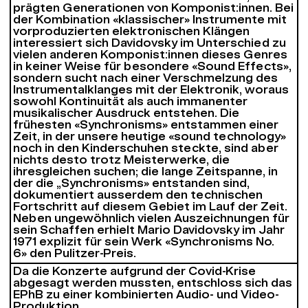
prägten Generationen von Komponist:innen. Bei
der Kombination «klassischer» Instrumente mit
vorproduzierten elektronischen Klängen
interessiert sich Davidovsky im Unterschied zu
vielen anderen Komponist:innen dieses Genres
in keiner Weise für besondere «Sound Effects»,
sondern sucht nach einer Verschmelzung des
Instrumentalklanges mit der Elektronik, woraus
sowohl Kontinuität als auch immanenter
musikalischer Ausdruck entstehen. Die
frühesten «Synchronisms» entstammen einer
Zeit, in der unsere heutige «sound technology»
noch in den Kinderschuhen steckte, sind aber
nichts desto trotz Meisterwerke, die
ihresgleichen suchen; die lange Zeitspanne, in
der die „Synchronisms» entstanden sind,
dokumentiert ausserdem den technischen
Fortschritt auf diesem Gebiet im Lauf der Zeit.
Neben ungewöhnlich vielen Auszeichnungen für
sein Schaffen erhielt Mario Davidovsky im Jahr
1971 explizit für sein Werk «Synchronisms No.
6» den Pulitzer-Preis.
Da die Konzerte aufgrund der Covid-Krise
abgesagt werden mussten, entschloss sich das
EPhB zu einer kombinierten Audio- und Video-
Produktion.