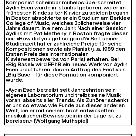
Komponist scheinbar mühelos überschreitet.
Aydın Esen wurde in Istanbul geboren, wo er im
frühesten Kindesalter Klavier zu spielen begann.
In Boston absolvierte er ein Studium am Berklee
College of Music, welches üblicherweise vier
Jahre dauert, in einem Jahr. Nach einer Session
Aydins mit Pat Metheny in Boston fragte dieser
nur: «How did you get so good?» Seit seiner
Studienzeit hat er zahlreiche Preise für seine
Kompositionen sowie als Pianist (u.a. 1989 den
Ersten Preis des Internationalen
Klavierwettbewerbs von Paris) erhalten. Bei
«Big Basel» wird EPhB ein neues Werk von Aydın
Esen uraufführen, das im Auftrag des Festivals
„Big Basel“ für diese Formation komponiert
wurde.
«Aydın Esen betreibt seit Jahrzehnten sein
eigenes Laboratorium und treibt seine Musik
voran, abseits aller Trends. Als Zuhörer schenkt
er uns so etwas wie Funde aus dieser anderen
Welt, die er mit seinem hoch entwickelten
musikalischen Bewusstsein in der Lage ist zu
bereisen.» (Wolfgang Muthspiel)