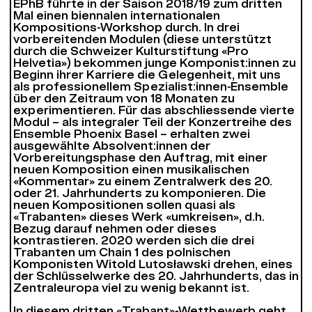
EPhB führte in der Saison 2018/19 zum dritten
Mal einen biennalen internationalen
Kompositions-Workshop durch. In drei
vorbereitenden Modulen (diese unterstützt
durch die Schweizer Kulturstiftung «Pro
Helvetia») bekommen junge Komponist:innen zu
Beginn ihrer Karriere die Gelegenheit, mit uns
als professionellem Spezialist:innen-Ensemble
über den Zeitraum von 18 Monaten zu
experimentieren. Für das abschliessende vierte
Modul – als integraler Teil der Konzertreihe des
Ensemble Phoenix Basel – erhalten zwei
ausgewählte Absolvent:innen der
Vorbereitungsphase den Auftrag, mit einer
neuen Komposition einen musikalischen
«Kommentar» zu einem Zentralwerk des 20.
oder 21. Jahrhunderts zu komponieren. Die
neuen Kompositionen sollen quasi als
«Trabanten» dieses Werk «umkreisen», d.h.
Bezug darauf nehmen oder dieses
kontrastieren. 2020 werden sich die drei
Trabanten um
Chain 1
des polnischen
Komponisten Witold Lutosławski drehen, eines
der Schlüsselwerke des 20. Jahrhunderts, das in
Zentraleuropa viel zu wenig bekannt ist.
In diesem dritten «Trabant»-Wettbewerb geht