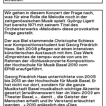
scheinen.
Wir gehen in diesem Konzert der Frage nach,
was für eine Rolle die Melodie noch in der
zeitgenössischen Musik spielt. György Ligeti
hat bereits 1971 mit seinem Titel des
Orchesterwerks «
Melodien»
diese provokative
Frage gestellt.
Der aus Biel stammende Christophe Schiess
war Kompositionsstudent bei Georg Friedrich
Haas. Seit 2008 pflegen wir einen intensiven
künstlerischen Austausch mit ihm. Das Werk
«
Empreintes de temps»
wurde von uns im
Rahmen der «Schlusskonzerte Komposition»
der Hochschule für Musik Basel 2010 vom
EPhB
uraufgeführt.
Georg Friedrich Haas unterrichtete von 2005
bis 2013 an der Hochschule für Musik Basel. Er
hat nicht nur dort, sondern für die ganze
Musikstadt Basel musikalisch wichtige Akzente
gesetzt (erwähnenswert hier «
In Vain»
2003 am
Theater Basel, «
… damit … die Geister der
Menschen erhellt und ihr Verstand erleuchtet
werden …»
2010 anlässlich des «Dies