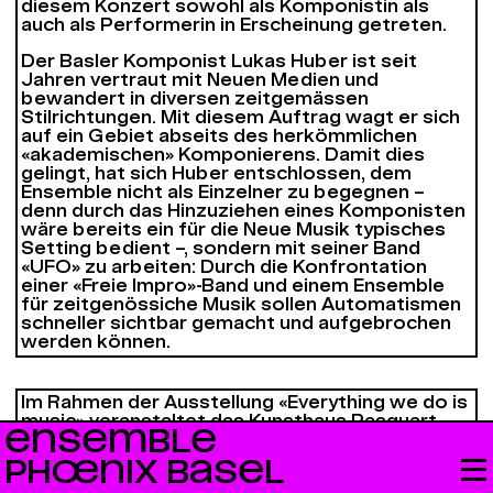
diesem Konzert sowohl als Komponistin als
auch als Performerin in Erscheinung getreten.
Der Basler Komponist Lukas Huber ist seit
Jahren vertraut mit Neuen Medien und
bewandert in diversen zeitgemässen
Stilrichtungen. Mit diesem Auftrag wagt er sich
auf ein Gebiet abseits des herkömmlichen
«akademischen» Komponierens. Damit dies
gelingt, hat sich Huber entschlossen, dem
Ensemble nicht als Einzelner zu begegnen –
denn durch das Hinzuziehen eines Komponisten
wäre bereits ein für die Neue Musik typisches
Setting bedient –, sondern mit seiner Band
«
UFO»
zu arbeiten: Durch die Konfrontation
einer «Freie Impro»-Band und einem Ensemble
für zeitgenössiche Musik sollen Automatismen
schneller sichtbar gemacht und aufgebrochen
werden können.
Im Rahmen der Ausstellung «Everything we do is
music» veranstaltet das Kunsthaus Pasquart
ENSEMBLE
zwei Konzerte mit dem EPhB, die den Einfluss
klassischer Indischer Musik auf die
PHŒNIX BASEL
mitteleuropäische und amerikanische