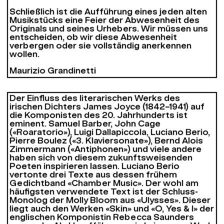
Schließlich ist die Aufführung eines jeden alten
Musikstücks eine Feier der Abwesenheit des
Originals und seines Urhebers. Wir müssen uns
entscheiden, ob wir diese Abwesenheit
verbergen oder sie vollständig anerkennen
wollen.
Maurizio Grandinetti
Der Einfluss des literarischen Werks des
irischen Dichters James Joyce (1842–1941) auf
die Komponisten des 20. Jahrhunderts ist
eminent. Samuel Barber, John Cage
(«Roaratorio»), Luigi Dallapiccola, Luciano Berio,
Pierre Boulez («3. Klaviersonate»), Bernd Alois
Zimmermann («Antiphonen») und viele andere
haben sich von diesem zukunftsweisenden
Poeten inspirieren lassen. Luciano Berio
vertonte drei Texte aus dessen frühem
Gedichtband «Chamber Music». Der wohl am
häufigsten verwendete Text ist der Schluss-
Monolog der Molly Bloom aus «Ulysses». Dieser
liegt auch den Werken «Skin» und «O, Yes & I» der
englischen Komponistin Rebecca Saunders