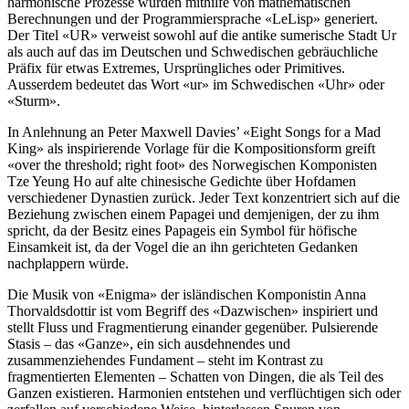
harmonische Prozesse wurden mithilfe von mathematischen
Berechnungen und der Programmiersprache «LeLisp» generiert.
Der Titel «UR» verweist sowohl auf die antike sumerische Stadt Ur
als auch auf das im Deutschen und Schwedischen gebräuchliche
Präfix für etwas Extremes, Ursprüngliches oder Primitives.
Ausserdem bedeutet das Wort «ur» im Schwedischen «Uhr» oder
«Sturm».
In Anlehnung an Peter Maxwell Davies’ «Eight Songs for a Mad
King» als inspirierende Vorlage für die Kompositionsform greift
«over the threshold; right foot» des Norwegischen Komponisten
Tze Yeung Ho auf alte chinesische Gedichte über Hofdamen
verschiedener Dynastien zurück. Jeder Text konzentriert sich auf die
Beziehung zwischen einem Papagei und demjenigen, der zu ihm
spricht, da der Besitz eines Papageis ein Symbol für höfische
Einsamkeit ist, da der Vogel die an ihn gerichteten Gedanken
nachplappern würde.
Die Musik von «Enigma» der isländischen Komponistin Anna
Thorvaldsdottir ist vom Begriff des «Dazwischen» inspiriert und
stellt Fluss und Fragmentierung einander gegenüber. Pulsierende
Stasis – das «Ganze», ein sich ausdehnendes und
zusammenziehendes Fundament – steht im Kontrast zu
fragmentierten Elementen – Schatten von Dingen, die als Teil des
Ganzen existieren. Harmonien entstehen und verflüchtigen sich oder