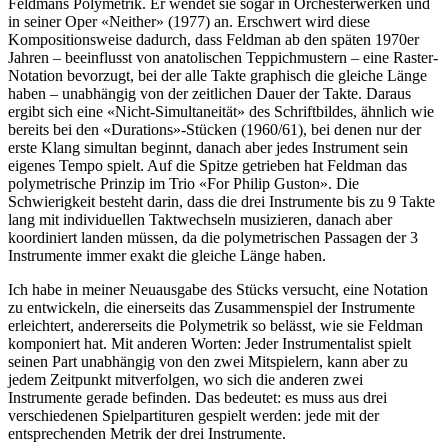
Feldmans Polymetrik. Er wendet sie sogar in Orchesterwerken und
in seiner Oper «Neither» (1977) an. Erschwert wird diese
Kompositionsweise dadurch, dass Feldman ab den späten 1970er
Jahren – beeinflusst von anatolischen Teppichmustern – eine Raster-
Notation bevorzugt, bei der alle Takte graphisch die gleiche Länge
haben – unabhängig von der zeitlichen Dauer der Takte. Daraus
ergibt sich eine «Nicht-Simultaneität» des Schriftbildes, ähnlich wie
bereits bei den «Durations»-Stücken (1960/61), bei denen nur der
erste Klang simultan beginnt, danach aber jedes Instrument sein
eigenes Tempo spielt. Auf die Spitze getrieben hat Feldman das
polymetrische Prinzip im Trio «For Philip Guston». Die
Schwierigkeit besteht darin, dass die drei Instrumente bis zu 9 Takte
lang mit individuellen Taktwechseln musizieren, danach aber
koordiniert landen müssen, da die polymetrischen Passagen der 3
Instrumente immer exakt die gleiche Länge haben.
Ich habe in meiner Neuausgabe des Stücks versucht, eine Notation
zu entwickeln, die einerseits das Zusammenspiel der Instrumente
erleichtert, andererseits die Polymetrik so belässt, wie sie Feldman
komponiert hat. Mit anderen Worten: Jeder Instrumentalist spielt
seinen Part unabhängig von den zwei Mitspielern, kann aber zu
jedem Zeitpunkt mitverfolgen, wo sich die anderen zwei
Instrumente gerade befinden. Das bedeutet: es muss aus drei
verschiedenen Spielpartituren gespielt werden: jede mit der
entsprechenden Metrik der drei Instrumente.