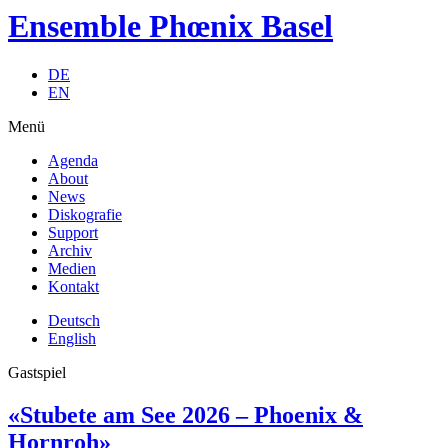
Ensemble Phœnix Basel
DE
EN
Menü
Agenda
About
News
Diskografie
Support
Archiv
Medien
Kontakt
Deutsch
English
Gastspiel
«Stubete am See 2026 – Phoenix &
Hornroh»