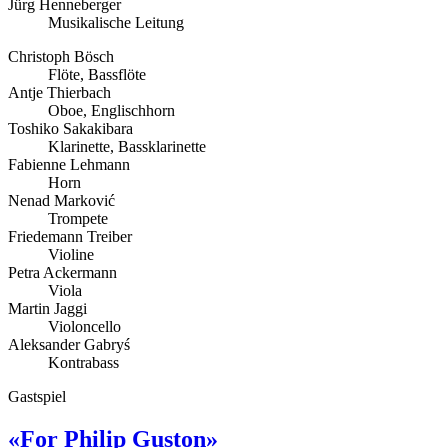
Jürg Henneberger
Musikalische Leitung
Christoph Bösch
Flöte, Bassflöte
Antje Thierbach
Oboe, Englischhorn
Toshiko Sakakibara
Klarinette, Bassklarinette
Fabienne Lehmann
Horn
Nenad Marković
Trompete
Friedemann Treiber
Violine
Petra Ackermann
Viola
Martin Jaggi
Violoncello
Aleksander Gabryś
Kontrabass
Gastspiel
«For Philip Guston»