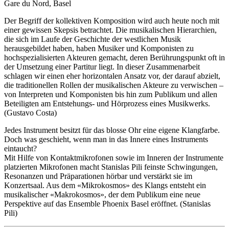
Gare du Nord, Basel
Der Begriff der kollektiven Komposition wird auch heute noch mit
einer gewissen Skepsis betrachtet. Die musikalischen Hierarchien,
die sich im Laufe der Geschichte der westlichen Musik
herausgebildet haben, haben Musiker und Komponisten zu
hochspezialisierten Akteuren gemacht, deren Berührungspunkt oft in
der Umsetzung einer Partitur liegt. In dieser Zusammenarbeit
schlagen wir einen eher horizontalen Ansatz vor, der darauf abzielt,
die traditionellen Rollen der musikalischen Akteure zu verwischen –
von Interpreten und Komponisten bis hin zum Publikum und allen
Beteiligten am Entstehungs- und Hörprozess eines Musikwerks.
(Gustavo Costa)
Jedes Instrument besitzt für das blosse Ohr eine eigene Klangfarbe.
Doch was geschieht, wenn man in das Innere eines Instruments
eintaucht?
Mit Hilfe von Kontaktmikrofonen sowie im Inneren der Instrumente
platzierten Mikrofonen macht Stanislas Pili feinste Schwingungen,
Resonanzen und Präparationen hörbar und verstärkt sie im
Konzertsaal. Aus dem «Mikrokosmos» des Klangs entsteht ein
musikalischer «Makrokosmos», der dem Publikum eine neue
Perspektive auf das Ensemble Phoenix Basel eröffnet. (Stanislas
Pili)