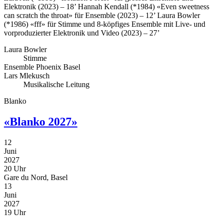
Elektronik (2023) – 18’
Hannah Kendall (*1984)
«Even sweetness
can scratch the throat» für Ensemble (2023) – 12’
Laura Bowler
(*1986)
«fff» für Stimme und 8-köpfiges Ensemble mit Live- und
vorproduzierter Elektronik und Video (2023) – 27’
Laura Bowler
Stimme
Ensemble Phoenix Basel
Lars Mlekusch
Musikalische Leitung
Blanko
«Blanko 2027»
12
Juni
2027
20 Uhr
Gare du Nord, Basel
13
Juni
2027
19 Uhr