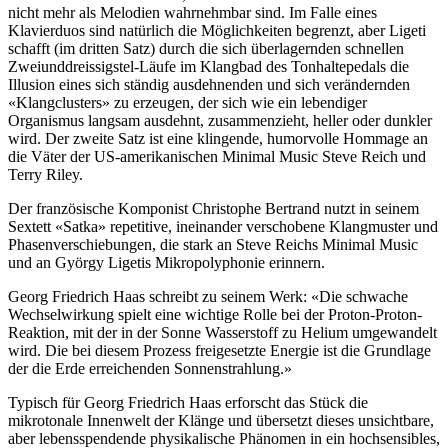
nicht mehr als Melodien wahrnehmbar sind. Im Falle eines
Klavierduos sind natürlich die Möglichkeiten begrenzt, aber Ligeti
schafft (im dritten Satz) durch die sich überlagernden schnellen
Zweiunddreissigstel-Läufe im Klangbad des Tonhaltepedals die
Illusion eines sich ständig ausdehnenden und sich verändernden
«Klangclusters» zu erzeugen, der sich wie ein lebendiger
Organismus langsam ausdehnt, zusammenzieht, heller oder dunkler
wird. Der zweite Satz ist eine klingende, humorvolle Hommage an
die Väter der US-amerikanischen Minimal Music Steve Reich und
Terry Riley.
Der französische Komponist Christophe Bertrand nutzt in seinem
Sextett «Satka» repetitive, ineinander verschobene Klangmuster und
Phasenverschiebungen, die stark an Steve Reichs Minimal Music
und an György Ligetis Mikropolyphonie erinnern.
Georg Friedrich Haas schreibt zu seinem Werk:
«Die schwache
Wechselwirkung spielt eine wichtige Rolle bei der Proton-Proton-
Reaktion, mit der in der Sonne Wasserstoff zu Helium umgewandelt
wird. Die bei diesem Prozess freigesetzte Energie ist die Grundlage
der die Erde erreichenden Sonnenstrahlung.»
Typisch für Georg Friedrich Haas erforscht das Stück die
mikrotonale Innenwelt der Klänge und übersetzt dieses unsichtbare,
aber lebensspendende physikalische Phänomen in ein hochsensibles,