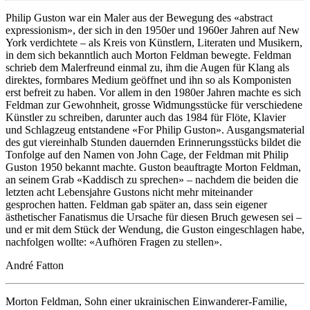
Philip Guston war ein Maler aus der Bewegung des «abstract
expressionism», der sich in den 1950er und 1960er Jahren auf New
York verdichtete – als Kreis von Künstlern, Literaten und Musikern,
in dem sich bekanntlich auch Morton Feldman bewegte. Feldman
schrieb dem Malerfreund einmal zu, ihm die Augen für Klang als
direktes, formbares Medium geöffnet und ihn so als Komponisten
erst befreit zu haben. Vor allem in den 1980er Jahren machte es sich
Feldman zur Gewohnheit, grosse Widmungsstücke für verschiedene
Künstler zu schreiben, darunter auch das 1984 für Flöte, Klavier
und Schlagzeug entstandene «For Philip Guston». Ausgangsmaterial
des gut viereinhalb Stunden dauernden Erinnerungsstücks bildet die
Tonfolge auf den Namen von John Cage, der Feldman mit Philip
Guston 1950 bekannt machte. Guston beauftragte Morton Feldman,
an seinem Grab «Kaddisch zu sprechen» – nachdem die beiden die
letzten acht Lebensjahre Gustons nicht mehr miteinander
gesprochen hatten. Feldman gab später an, dass sein eigener
ästhetischer Fanatismus die Ursache für diesen Bruch gewesen sei –
und er mit dem Stück der Wendung, die Guston eingeschlagen habe,
nachfolgen wollte: «Aufhören Fragen zu stellen».
André Fatton
Morton Feldman, Sohn einer ukrainischen Einwanderer-Familie,