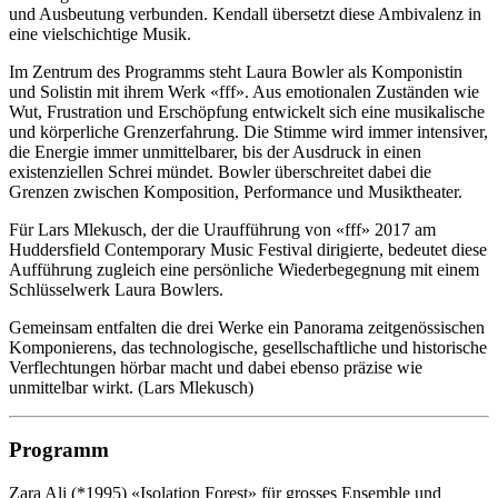
und Ausbeutung verbunden. Kendall übersetzt diese Ambivalenz in
eine vielschichtige Musik.
Im Zentrum des Programms steht Laura Bowler als Komponistin
und Solistin mit ihrem Werk «fff». Aus emotionalen Zuständen wie
Wut, Frustration und Erschöpfung entwickelt sich eine musikalische
und körperliche Grenzerfahrung. Die Stimme wird immer intensiver,
die Energie immer unmittelbarer, bis der Ausdruck in einen
existenziellen Schrei mündet. Bowler überschreitet dabei die
Grenzen zwischen Komposition, Performance und Musiktheater.
Für Lars Mlekusch, der die Uraufführung von «fff» 2017 am
Huddersfield Contemporary Music Festival dirigierte, bedeutet diese
Aufführung zugleich eine persönliche Wiederbegegnung mit einem
Schlüsselwerk Laura Bowlers.
Gemeinsam entfalten die drei Werke ein Panorama zeitgenössischen
Komponierens, das technologische, gesellschaftliche und historische
Verflechtungen hörbar macht und dabei ebenso präzise wie
unmittelbar wirkt. (Lars Mlekusch)
Programm
Zara Ali (*1995)
«Isolation Forest» für grosses Ensemble und