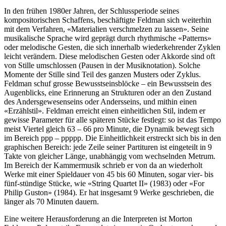
In den frühen 1980er Jahren, der Schlussperiode seines
kompositorischen Schaffens, beschäftigte Feldman sich weiterhin
mit dem Verfahren, «Materialien verschmelzen zu lassen». Seine
musikalische Sprache wird geprägt durch rhythmische «Patterns»
oder melodische Gesten, die sich innerhalb wiederkehrender Zyklen
leicht verändern. Diese melodischen Gesten oder Akkorde sind oft
von Stille umschlossen (Pausen in der Musiknotation). Solche
Momente der Stille sind Teil des ganzen Musters oder Zyklus.
Feldman schuf grosse Bewusstseinsblöcke – ein Bewusstsein des
Augenblicks, eine Erinnerung an Strukturen oder an den Zustand
des Andersgewesenseins oder Andersseins, und mithin einen
«Erzählstil». Feldman erreicht einen einheitlichen Stil, indem er
gewisse Parameter für alle späteren Stücke festlegt: so ist das Tempo
meist Viertel gleich 63 – 66 pro Minute, die Dynamik bewegt sich
im Bereich ppp – ppppp. Die Einheitlichkeit erstreckt sich bis in den
graphischen Bereich: jede Zeile seiner Partituren ist eingeteilt in 9
Takte von gleicher Länge, unabhängig vom wechselnden Metrum.
Im Bereich der Kammermusik schrieb er von da an wiederholt
Werke mit einer Spieldauer von 45 bis 60 Minuten, sogar vier- bis
fünf-stündige Stücke, wie «String Quartet II» (1983) oder «For
Philip Guston» (1984). Er hat insgesamt 9 Werke geschrieben, die
länger als 70 Minuten dauern.
Eine weitere Herausforderung an die Interpreten ist Morton