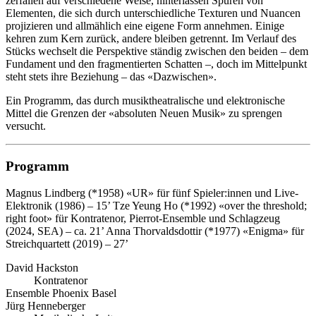
zerfallen auf verschiedene Weise, hinterlassen Spuren von
Elementen, die sich durch unterschiedliche Texturen und Nuancen
projizieren und allmählich eine eigene Form annehmen. Einige
kehren zum Kern zurück, andere bleiben getrennt. Im Verlauf des
Stücks wechselt die Perspektive ständig zwischen den beiden – dem
Fundament und den fragmentierten Schatten –, doch im Mittelpunkt
steht stets ihre Beziehung – das «Dazwischen».
Ein Programm, das durch musiktheatralische und elektronische
Mittel die Grenzen der «absoluten Neuen Musik» zu sprengen
versucht.
Programm
Magnus Lindberg (*1958)
«UR» für fünf Spieler:innen und Live-
Elektronik (1986) – 15’
Tze Yeung Ho (*1992)
«over the threshold;
right foot» für Kontratenor, Pierrot-Ensemble und Schlagzeug
(2024, SEA) – ca. 21’
Anna Thorvaldsdottir (*1977)
«Enigma» für
Streichquartett (2019) – 27’
David Hackston
Kontratenor
Ensemble Phoenix Basel
Jürg Henneberger