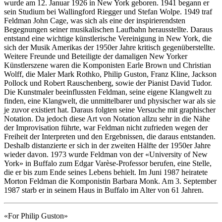
wurde am 12. Januar 1926 in New York geboren. 1941 begann er
sein Studium bei Wallingford Riegger und Stefan Wolpe. 1949 traf
Feldman John Cage, was sich als eine der inspirierendsten
Begegnungen seiner musikalischen Laufbahn herausstellte. Daraus
entstand eine wichtige künstlerische Vereinigung in New York, die
sich der Musik Amerikas der 1950er Jahre kritisch gegenüberstellte.
Weitere Freunde und Beteiligte der damaligen New Yorker
Künstlerszene waren die Komponisten Earle Brown und Christian
Wolff, die Maler Mark Rothko, Philip Guston, Franz Kline, Jackson
Pollock und Robert Rauschenberg, sowie der Pianist David Tudor.
Die Kunstmaler beeinflussten Feldman, seine eigene Klangwelt zu
finden, eine Klangwelt, die unmittelbarer und physischer war als sie
je zuvor existiert hat. Daraus folgten seine Versuche mit graphischer
Notation. Da jedoch diese Art von Notation allzu sehr in die Nähe
der Improvisation führte, war Feldman nicht zufrieden wegen der
Freiheit der Interpreten und den Ergebnissen, die daraus entstanden.
Deshalb distanzierte er sich in der zweiten Hälfte der 1950er Jahre
wieder davon. 1973 wurde Feldman von der «University of New
York» in Buffalo zum Edgar Varèse-Professor berufen, eine Stelle,
die er bis zum Ende seines Lebens behielt. Im Juni 1987 heiratete
Morton Feldman die Komponistin Barbara Monk. Am 3. September
1987 starb er in seinem Haus in Buffalo im Alter von 61 Jahren.
«For Philip Guston»