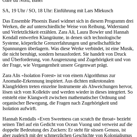
Gare du Nord, Basel
SA, 19 Uhr / SO, 18 Uhr: Einführung mit Lars Mlekusch
Das Ensemble Phoenix Basel widmet sich in diesem Programm drei
Werken, die
auf unterschiedliche Weise von Reibung, Widerstand
und Verletzlichkeit erzählen. Zara Ali, Laura Bowler und Hannah
Kendall entwerfen Klangräume, in denen sich technologische
Systeme, körperliche Grenzerfahrungen und gesellschaftliche
Spannungen überlagern. Was diese Werke verbindet, ist eine Musik,
die nicht beruhigt, sondern herausfordert. Sie handelt von Druck
und Überforderung, von Ausgrenzung und Zugehörigkeit und von
der Frage, wie Vergangenheit unsere Gegenwart prägt.
Zara Alis «Isolation Forest» ist von einem Algorithmus zur
Anomalie-Erkennung inspiriert. Aus dichten mikrotonalen
Klangfeldern treten einzelne Instrumente als Abweichungen hervor,
lösen sich vom Kollektiv und werden wieder in dieses integriert. So
entsteht eine Klangwelt zwischen mathematischer Ordnung und
organischer Bewegung, die Fragen nach Zugehörigkeit und
Isolation aufwirft.
Hannah Kendalls «Even Sweetness can scratch the throat» bezieht
seinen Titel auf ein Gedicht von Ocean Vuong und verweist auf die
doppelte Bedeutung des Zuckers: Er steht für süssen Genuss, ist
aber zugleich mit der schmerzlichen Geschichte von Kolonialismus