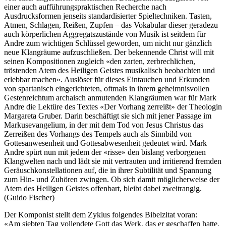
einer auch aufführungspraktischen Recherche nach
Ausdrucksformen jenseits standardisierter Spieltechniken. Tasten,
Atmen, Schlagen, Reißen, Zupfen – das Vokabular dieser geradezu
auch körperlichen Aggregatszustände von Musik ist seitdem für
Andre zum wichtigen Schlüssel geworden, um nicht nur gänzlich
neue Klangräume aufzuschließen. Der bekennende Christ will mit
seinen Kompositionen zugleich «den zarten, zerbrechlichen,
tröstenden Atem des Heiligen Geistes musikalisch beobachten und
erlebbar machen». Auslöser für dieses Eintauchen und Erkunden
von spartanisch eingerichteten, oftmals in ihrem geheimnisvollen
Gestenreichtum archaisch anmutenden Klangräumen war für Mark
Andre die Lektüre des Textes «Der Vorhang zerreißt» der Theologin
Margareta Gruber. Darin beschäftigt sie sich mit jener Passage im
Markusevangelium, in der mit dem Tod von Jesus Christus das
Zerreißen des Vorhangs des Tempels auch als Sinnbild von
Gottesanwesenheit und Gottesabwesenheit gedeutet wird. Mark
Andre spürt nun mit jedem der «risse» den bislang verborgenen
Klangwelten nach und lädt sie mit vertrauten und irritierend fremden
Geräuschkonstellationen auf, die in ihrer Subtilität und Spannung
zum Hin- und Zuhören zwingen. Ob sich damit möglicherweise der
Atem des Heiligen Geistes offenbart, bleibt dabei zweitrangig.
(Guido Fischer)
Der Komponist stellt dem Zyklus folgendes Bibelzitat voran:
«Am siebten Tag vollendete Gott das Werk, das er geschaffen hatte,