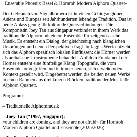
«Ensemble Phoenix Basel & Hornroh Modern Alphorn Quartet»
Der Gebrauch von Signalhörnern ist in vielen Gebirgsregionen
Asiens und Europas seit Jahrhunderten lebendige Tradition. Das ist
heute Anlass genug für kulturelle Querverbindungen. Die
Komponistin Joey Tan aus Singapur verbindet in ihrem Werk das
traditionelle Alphorn mit einem Ensemble für zeitgenössische
Musik. Es entsteht ein Dialog, der gleichzeitig nach klanglichen
Ursprüngen und neuen Perspektiven fragt. In Jaggis Werk entzieht
sich das Alphorn spezifisch lokalen Einflüssen; die Hörner werden
als archaische Urinstrumente behandelt. Auf dem Fundament der
Hörner entsteht eine fünfteilige Klang-Topografie, die vom
Ensemble aufgegriffen und in immer neuen, sich erweiternden
Kontext gestellt wird. Eingebettet werden die beiden neuen Werke
in einen Rahmen aus drei kurzen Blöcken traditioneller Musik für
Alphorn-Quartett.
Programm:
– Traditionelle Alphornmusik
– Joey Tan (*1997, Singapur):
«our children are coming, and they are not afraid» für Hornroh
Modern Alphorn Quartet und Ensemble (2025/2026)