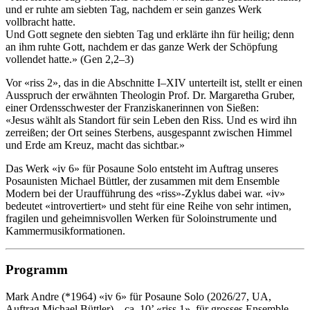
und er ruhte am siebten Tag, nachdem er sein ganzes Werk
vollbracht hatte.
Und Gott segnete den siebten Tag und erklärte ihn für heilig; denn
an ihm ruhte Gott, nachdem er das ganze Werk der Schöpfung
vollendet hatte.» (Gen 2,2–3)
Vor «riss 2», das in die Abschnitte I–XIV unterteilt ist, stellt er einen
Ausspruch der erwähnten Theologin Prof. Dr. Margaretha Gruber,
einer Ordensschwester der Franziskanerinnen von Sießen:
«Jesus wählt als Standort für sein Leben den Riss. Und es wird ihn
zerreißen; der Ort seines Sterbens, ausgespannt zwischen Himmel
und Erde am Kreuz, macht das sichtbar.»
Das Werk «iv 6» für Posaune Solo entsteht im Auftrag unseres
Posaunisten Michael Büttler, der zusammen mit dem Ensemble
Modern bei der Uraufführung des «riss»-Zyklus dabei war. «iv»
bedeutet «introvertiert» und steht für eine Reihe von sehr intimen,
fragilen und geheimnisvollen Werken für Soloinstrumente und
Kammermusikformationen.
Programm
Mark Andre (*1964)
«iv 6» für Posaune Solo (2026/27, UA,
Auftrag Michael Büttler) – ca. 10’
«riss 1» für grosses Ensemble