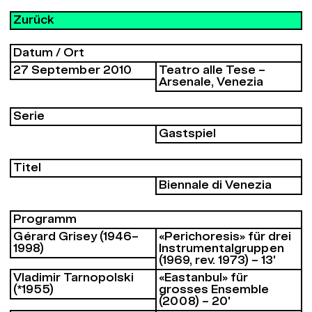
Zurück
Datum / Ort
27 September 2010
Teatro alle Tese –
Arsenale, Venezia
Serie
Gastspiel
Titel
Biennale di Venezia
Programm
Gérard Grisey (1946–
«Perichoresis» für drei
1998)
Instrumentalgruppen
(1969, rev. 1973) – 13'
Vladimir Tarnopolski
«Eastanbul» für
(*1955)
grosses Ensemble
(2008) – 20'