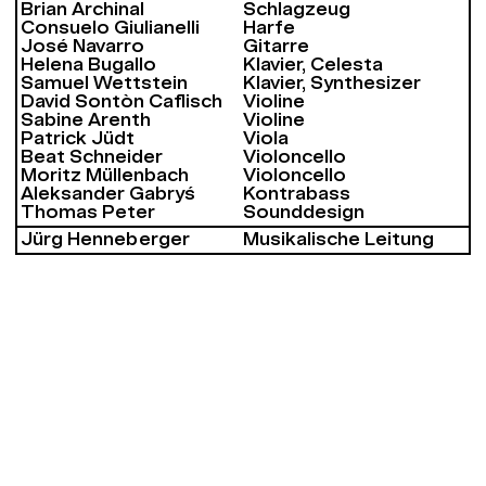
Brian Archinal
Schlagzeug
Consuelo Giulianelli
Harfe
José Navarro
Gitarre
Helena Bugallo
Klavier, Celesta
Samuel Wettstein
Klavier, Synthesizer
David Sontòn Caflisch
Violine
Sabine Arenth
Violine
Patrick Jüdt
Viola
Beat Schneider
Violoncello
Moritz Müllenbach
Violoncello
Aleksander Gabryś
Kontrabass
Thomas Peter
Sounddesign
Jürg Henneberger
Musikalische Leitung