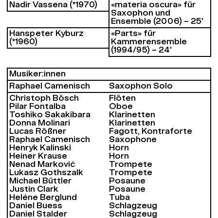
Nadir Vassena (*1970)
«materia oscura» für
Saxophon und
Ensemble (2006) – 25'
Hanspeter Kyburz
«Parts» für
(*1960)
Kammerensemble
(1994/95) – 24'
Musiker:innen
Raphael Camenisch
Saxophon Solo
Christoph Bösch
Flöten
Pilar Fontalba
Oboe
Toshiko Sakakibara
Klarinetten
Donna Molinari
Klarinetten
Lucas Rößner
Fagott, Kontraforte
Raphael Camenisch
Saxophone
Henryk Kalinski
Horn
Heiner Krause
Horn
Nenad Marković
Trompete
Lukasz Gothszalk
Trompete
Michael Büttler
Posaune
Justin Clark
Posaune
Heléne Berglund
Tuba
Daniel Buess
Schlagzeug
Daniel Stalder
Schlagzeug