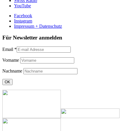
Swiss Radio
YouTube
Facebook
Instagram
Impressum + Datenschutz
Für Newsletter anmelden
Email
*
Vorname
Nachname
Constant
Contact
Use.
Please
leave
this
field
blank.