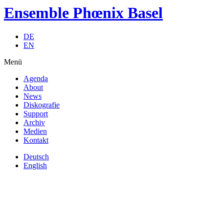
Ensemble Phœnix Basel
DE
EN
Menü
Agenda
About
News
Diskografie
Support
Archiv
Medien
Kontakt
Deutsch
English