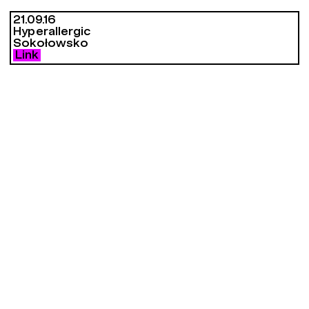
21.09.16
Hyperallergic
Sokołowsko
Link