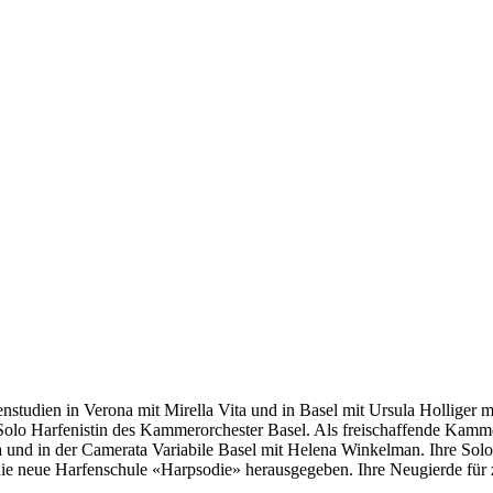
enstudien in Verona mit Mirella Vita und in Basel mit Ursula Holliger 
 Solo Harfenistin des Kammerorchester Basel. Als freischaffende Kamme
nd in der Camerata Variabile Basel mit Helena Winkelman. Ihre Solo C
ie neue Harfenschule «Harpsodie» herausgegeben. Ihre Neugierde für z