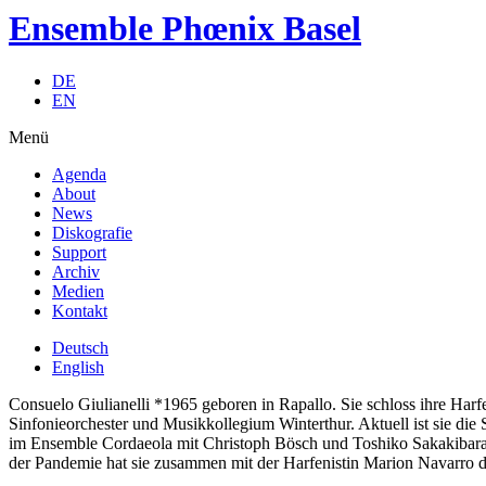
Ensemble Phœnix Basel
DE
EN
Menü
Agenda
About
News
Diskografie
Support
Archiv
Medien
Kontakt
Deutsch
English
Consuelo Giulianelli *1965 geboren in Rapallo. Sie schloss ihre Harf
Sinfonieorchester und Musikkollegium Winterthur. Aktuell ist sie die
im Ensemble Cordaeola mit Christoph Bösch und Toshiko Sakakibara u
der Pandemie hat sie zusammen mit der Harfenistin Marion Navarro d