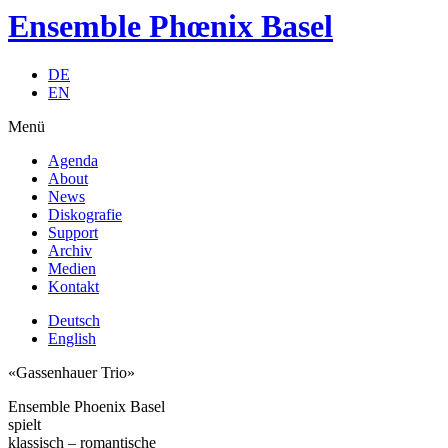
Ensemble Phœnix Basel
DE
EN
Menü
Agenda
About
News
Diskografie
Support
Archiv
Medien
Kontakt
Deutsch
English
«Gassenhauer Trio»
Ensemble Phoenix Basel
spielt
klassisch – romantische