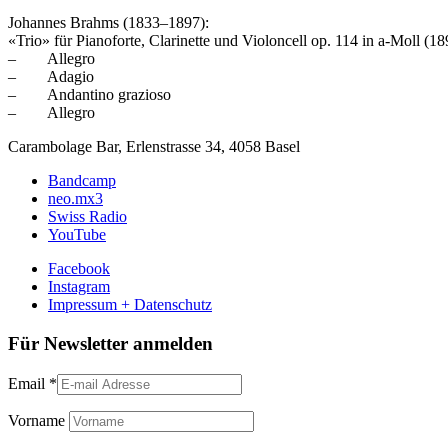
Johannes Brahms (1833–1897):
«Trio» für Pianoforte, Clarinette und Violoncell op. 114 in a-Moll (18
– Allegro
– Adagio
– Andantino grazioso
– Allegro
Carambolage Bar, Erlenstrasse 34, 4058 Basel
Bandcamp
neo.mx3
Swiss Radio
YouTube
Facebook
Instagram
Impressum + Datenschutz
Für Newsletter anmelden
Email
*
Vorname