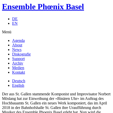
Ensemble Phœnix Basel
DE
EN
Menü
Agenda
About
News
Diskografie
Support
Archiv
Medien
Kontakt
Deutsch
English
Der aus St. Gallen stammende Komponist und Improvisator Norbert
Möslang hat zur Einweihung der «Binären Uhr» im Auftrag des
Hochbauamts St. Gallen ein neues Werk komponiert, das im April
2018 in der Bahnhofshalle St. Gallen ihre Uraufführung durch
Musiker des Ensemble Phoenix Basel erlebt hat. Nun wird die