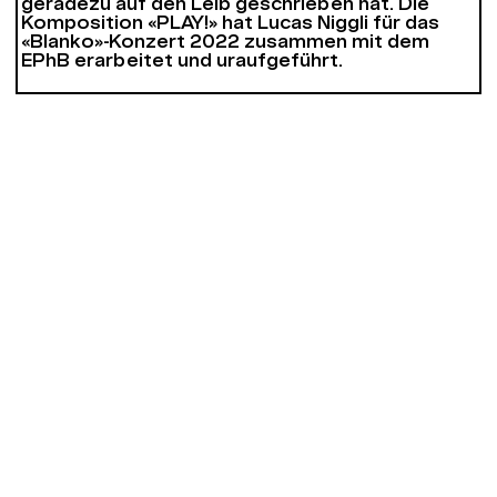
geradezu auf den Leib geschrieben hat. Die
Komposition «PLAY!» hat Lucas Niggli für das
«Blanko»-Konzert 2022 zusammen mit dem
EPhB erarbeitet und uraufgeführt.