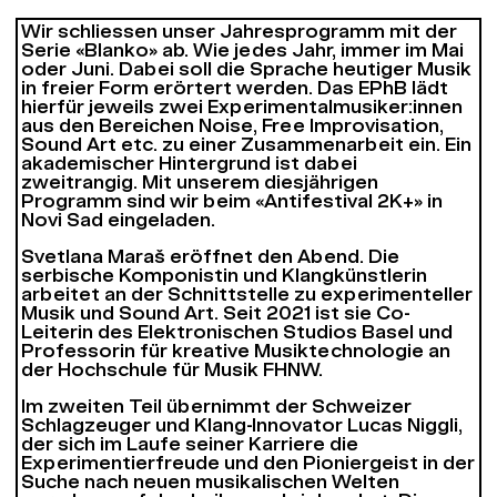
Wir schliessen unser Jahresprogramm mit der
Serie «Blanko» ab. Wie jedes Jahr, immer im Mai
oder Juni. Dabei soll die Sprache heutiger Musik
in freier Form erörtert werden. Das EPhB lädt
hierfür jeweils zwei Experimentalmusiker:innen
aus den Bereichen Noise, Free Improvisation,
Sound Art etc. zu einer Zusammenarbeit ein. Ein
akademischer Hintergrund ist dabei
zweitrangig. Mit unserem diesjährigen
Programm sind wir beim «Antifestival 2K+» in
Novi Sad eingeladen.
Svetlana Maraš eröffnet den Abend. Die
serbische Komponistin und Klangkünstlerin
arbeitet an der Schnittstelle zu experimenteller
Musik und Sound Art. Seit 2021 ist sie Co-
Leiterin des Elektronischen Studios Basel und
Professorin für kreative Musiktechnologie an
der Hochschule für Musik FHNW.
Im zweiten Teil übernimmt der Schweizer
Schlagzeuger und Klang-Innovator Lucas Niggli,
der sich im Laufe seiner Karriere die
Experimentierfreude und den Pioniergeist in der
Suche nach neuen musikalischen Welten