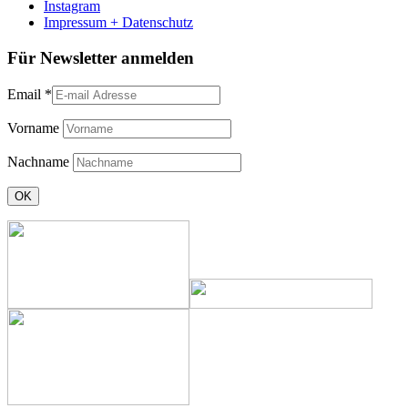
Instagram
Impressum + Datenschutz
Für Newsletter anmelden
Email
*
Vorname
Nachname
Constant
Contact
Use.
Please
leave
this
field
blank.