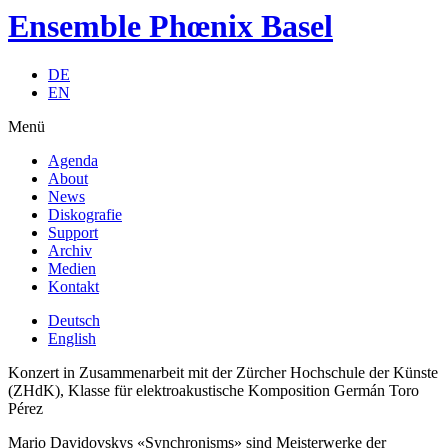
Ensemble Phœnix Basel
DE
EN
Menü
Agenda
About
News
Diskografie
Support
Archiv
Medien
Kontakt
Deutsch
English
Konzert in Zusammenarbeit mit der Zürcher Hochschule der Künste
(ZHdK), Klasse für elektroakustische Komposition Germán Toro
Pérez
Mario Davidovskys «Synchronisms» sind Meisterwerke der