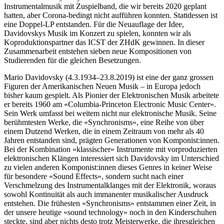
Instrumentalmusik mit Zuspielband, die wir bereits 2020 geplant
hatten, aber Corona-bedingt nicht aufführen konnten. Stattdessen ist
eine Doppel-LP entstanden. Für die Neuauflage der Idee,
Davidovskys Musik im Konzert zu spielen, konnten wir als
Koproduktionspartner das ICST der ZHdK gewinnen. In dieser
Zusammenarbeit entstehen sieben neue Kompositionen von
Studierenden für die gleichen Besetzungen.
Mario Davidovsky
(4.3.1934–23.8.2019)
ist eine der ganz grossen
Figuren der Amerikanischen Neuen Musik – in Europa jedoch
bisher kaum gespielt. Als Pionier der Elektronischen Musik arbeitete
er bereits 1960 am «Columbia-Princeton Electronic Music Center».
Sein Werk umfasst bei weitem nicht nur elektronische Musik. Seine
berühmtesten Werke, die «Synchronisms», eine Reihe von über
einem Dutzend Werken, die in einem Zeitraum von mehr als 40
Jahren entstanden sind, prägten Generationen von Komponist:innen.
Bei der Kombination «klassischer» Instrumente mit vorproduzierten
elektronischen Klängen interessiert sich Davidovsky im Unterschied
zu vielen anderen Komponist:innen dieses Genres in keiner Weise
für besondere «Sound Effects», sondern sucht nach einer
Verschmelzung des Instrumentalklanges mit der Elektronik, woraus
sowohl Kontinuität als auch immanenter musikalischer Ausdruck
entstehen. Die frühesten «Synchronisms» entstammen einer Zeit, in
der unsere heutige «sound technology» noch in den Kinderschuhen
steckte, sind aber nichts desto trotz Meisterwerke, die ihresgleichen