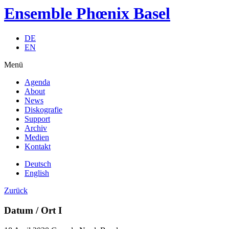
Ensemble Phœnix Basel
DE
EN
Menü
Agenda
About
News
Diskografie
Support
Archiv
Medien
Kontakt
Deutsch
English
Zurück
Datum / Ort I