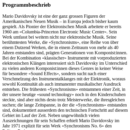
Programm­beschrieb
Mario Davidovsky ist eine der ganz grossen Figuren der
Amerikanischen Neuen Musik – in Europa jedoch bisher kaum
gespielt. Als Pionier der Elektronischen Musik arbeitete er bereits
1960 am «Columbia-Princeton Electronic Music Center». Sein
Werk umfasst bei weitem nicht nur elektronische Musik. Seine
berühmtesten Werke, die «Synchronisms», eine Reihe von über
einem Dutzend Werken, die in einem Zeitraum von mehr als 40
Jahren entstanden sind, prägten Generationen von Komponist:innen.
Bei der Kombination «klassischer» Instrumente mit vorproduzierten
elektronischen Klängen interessiert sich Davidovsky im Unterschied
zu vielen anderen Komponist:innen dieses Genres in keiner Weise
für besondere «Sound Effects», sondern sucht nach einer
Verschmelzung des Instrumentalklanges mit der Elektronik, woraus
sowohl Kontinuität als auch immanenter musikalischer Ausdruck
entstehen. Die frühesten «Synchronisms» entstammen einer Zeit, in
der unsere heutige «sound technology» noch in den Kinderschuhen
steckte, sind aber nichts desto trotz Meisterwerke, die ihresgleichen
suchen; die lange Zeitspanne, in der die «Synchronisms» entstanden
sind, dokumentiert ausserdem den technischen Fortschritt auf diesem
Gebiet im Lauf der Zeit. Neben ungewöhnlich vielen
Auszeichnungen für sein Schaffen erhielt Mario Davidovsky im
Jahr 1971 explizit für sein Werk «Synchronisms No. 6» den