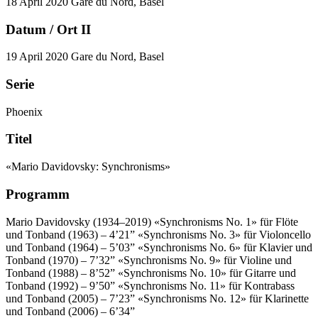
18 April 2020
Gare du Nord, Basel
Datum / Ort II
19 April 2020
Gare du Nord, Basel
Serie
Phoenix
Titel
«Mario Davidovsky: Synchronisms»
Programm
Mario Davidovsky (1934–2019)
«Synchronisms No. 1» für Flöte
und Tonband (1963) – 4’21”
«Synchronisms No. 3» für Violoncello
und Tonband (1964) – 5’03”
«Synchronisms No. 6» für Klavier und
Tonband (1970) – 7’32”
«Synchronisms No. 9» für Violine und
Tonband (1988) – 8’52”
«Synchronisms No. 10» für Gitarre und
Tonband (1992) – 9’50”
«Synchronisms No. 11» für Kontrabass
und Tonband (2005) – 7’23”
«Synchronisms No. 12» für Klarinette
und Tonband (2006) – 6’34”