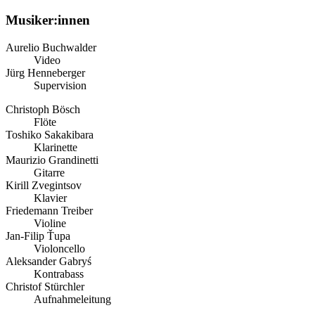
Musiker:innen
Aurelio Buchwalder
Video
Jürg Henneberger
Supervision
Christoph Bösch
Flöte
Toshiko Sakakibara
Klarinette
Maurizio Grandinetti
Gitarre
Kirill Zvegintsov
Klavier
Friedemann Treiber
Violine
Jan-Filip Ťupa
Violoncello
Aleksander Gabryś
Kontrabass
Christof Stürchler
Aufnahmeleitung