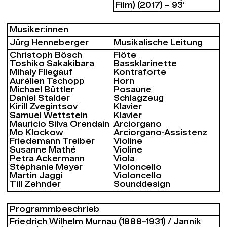
Film) (2017) – 93’
Musiker:innen
Jürg Henneberger
Musikalische Leitung
Christoph Bösch
Flöte
Toshiko Sakakibara
Bassklarinette
Mihaly Fliegauf
Kontraforte
Aurélien Tschopp
Horn
Michael Büttler
Posaune
Daniel Stalder
Schlagzeug
Kirill Zvegintsov
Klavier
Samuel Wettstein
Klavier
Mauricio Silva Orendain
Arciorgano
Mo Klockow
Arciorgano-Assistenz
Friedemann Treiber
Violine
Susanne Mathé
Violine
Petra Ackermann
Viola
Stéphanie Meyer
Violoncello
Martin Jaggi
Violoncello
Till Zehnder
Sounddesign
Programm­beschrieb
Friedrich Wilhelm Murnau (1888–1931) / Jannik