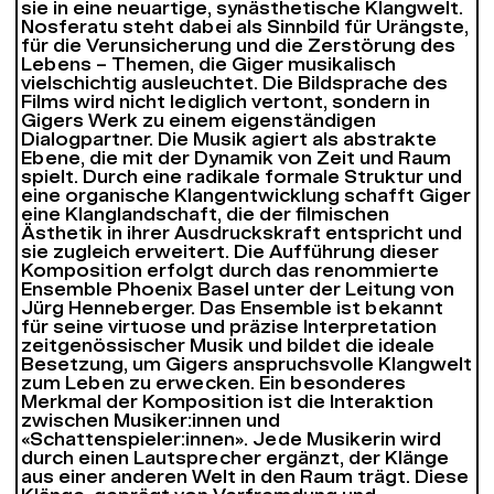
sie in eine neuartige, synästhetische Klangwelt.
Nosferatu steht dabei als Sinnbild für Urängste,
für die Verunsicherung und die Zerstörung des
Lebens – Themen, die Giger musikalisch
vielschichtig ausleuchtet. Die Bildsprache des
Films wird nicht lediglich vertont, sondern in
Gigers Werk zu einem eigenständigen
Dialogpartner. Die Musik agiert als abstrakte
Ebene, die mit der Dynamik von Zeit und Raum
spielt. Durch eine radikale formale Struktur und
eine organische Klangentwicklung schafft Giger
eine Klanglandschaft, die der filmischen
Ästhetik in ihrer Ausdruckskraft entspricht und
sie zugleich erweitert. Die Aufführung dieser
Komposition erfolgt durch das renommierte
Ensemble Phoenix Basel unter der Leitung von
Jürg Henneberger. Das Ensemble ist bekannt
für seine virtuose und präzise Interpretation
zeitgenössischer Musik und bildet die ideale
Besetzung, um Gigers anspruchsvolle Klangwelt
zum Leben zu erwecken. Ein besonderes
Merkmal der Komposition ist die Interaktion
zwischen Musiker:innen und
«Schattenspieler:innen». Jede Musikerin wird
durch einen Lautsprecher ergänzt, der Klänge
aus einer anderen Welt in den Raum trägt. Diese