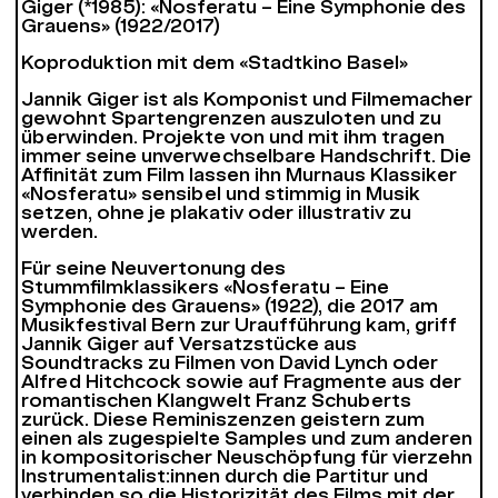
Giger (*1985): «Nosferatu – Eine Symphonie des
Grauens» (1922/2017)
Koproduktion mit dem «Stadtkino Basel»
Jannik Giger ist als Komponist und Filmemacher
gewohnt Spartengrenzen auszuloten und zu
überwinden. Projekte von und mit ihm tragen
immer seine unverwechselbare Handschrift. Die
Affinität zum Film lassen ihn Murnaus Klassiker
«Nosferatu» sensibel und stimmig in Musik
setzen, ohne je plakativ oder illustrativ zu
werden.
Für seine Neuvertonung des
Stummfilmklassikers «Nosferatu – Eine
Symphonie des Grauens» (1922), die 2017 am
Musikfestival Bern zur Uraufführung kam, griff
Jannik Giger auf Versatzstücke aus
Soundtracks zu Filmen von David Lynch oder
Alfred Hitchcock sowie auf Fragmente aus der
romantischen Klangwelt Franz Schuberts
zurück. Diese Reminiszenzen geistern zum
einen als zugespielte Samples und zum anderen
in kompositorischer Neuschöpfung für vierzehn
Instrumentalist:innen durch die Partitur und
verbinden so die Historizität des Films mit der