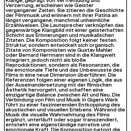
Klänge, geprägt von Verfremdung und
Verzerrung, erscheinen wie Geister
vergangener Zeiten. Sie zitieren die Geschichte
der Filmmusik und erinnern mit ihrer Patina an
längst vergangene, manchmal unheimliche
Erzählweisen. Die Lautsprecher verknüpfen das
gegenwärtige Klangbild mit einer geisterhaften
Schicht aus Erinnerungen und musikalischen
Zitaten. Die Komposition folgt keiner festen
Struktur, sondern entwickelt sich organisch.
Zitate von Komponisten wie Gustav Mahler
oder Bernard Herrmann sind in die Klangwelt
integriert, jedoch nicht als bloße
Reproduktionen, sondern als Resonanzen, die
die emotionale Tiefe und das Unbewusste des
Films in eine neue Dimension überführen. Die
Referenzen folgen einer eigenen Logik, die aus
der Auseinandersetzung mit der filmischen
Ästhetik hervorgeht, und schaffen eine
einzigartige Balance zwischen Alt und Neu. Die
Verbindung von Film und Musik in Gigers Werk
führt zu einer faszinierenden Entkopplung des
akustischen und visuellen Erlebens. Während die
Musik die visuelle Wahrnehmung des Films
ergänzt, unterläuft oder sogar transzendiert,
entsteht eine eigenständige narrative und
emotionale Kraft. Die Komposition betont die