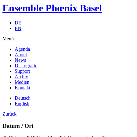
Ensemble Phœnix Basel
DE
EN
Menü
Agenda
About
News
Diskografie
Support
Archiv
Medien
Kontakt
Deutsch
English
Zurück
Datum / Ort