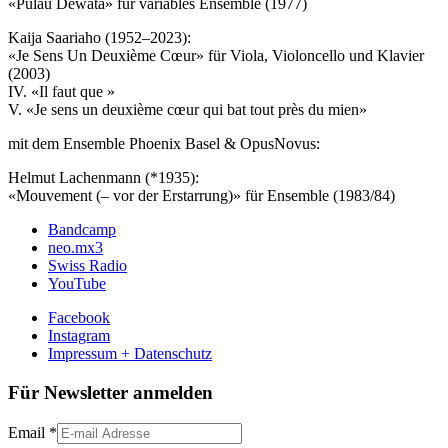
«Pulau Dewata» für variables Ensemble (1977)
Kaija Saariaho (1952–2023):
«Je Sens Un Deuxième Cœur» für Viola, Violoncello und Klavier
(2003)
IV. «Il faut que »
V. «Je sens un deuxième cœur qui bat tout près du mien»
mit dem Ensemble Phoenix Basel & OpusNovus:
Helmut Lachenmann (*1935):
«Mouvement (– vor der Erstarrung)» für Ensemble (1983/84)
Bandcamp
neo.mx3
Swiss Radio
YouTube
Facebook
Instagram
Impressum + Datenschutz
Für Newsletter anmelden
Email
*