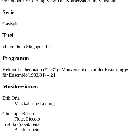
06 Oktober 2018
Yong Siew Toh Konservatorium, Singapur
Serie
Gastspiel
Titel
«Phoenix in Singapur III»
Programm
Helmut Lachenmann (*1935)
«Mouvement (– vor der Erstarrung)»
für Ensemble(1983/84) – 24’
Musiker:innen
Erik Oña
Musikalische Leitung
Christoph Bösch
Flöte, Piccolo
Toshiko Sakakibara
Bassklarinette