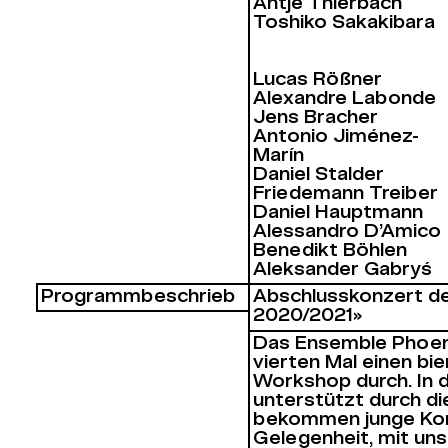
Antje Thierbach
Toshiko Sakakibara
Lucas Rößner
Alexandre Labonde
Jens Bracher
Antonio Jiménez-
Marín
Daniel Stalder
Friedemann Treiber
Daniel Hauptmann
Alessandro D’Amico
Benedikt Böhlen
Aleksander Gabryś
Programm­beschrieb
Abschlusskonzert d
2020/2021»
Das Ensemble Phoeni
vierten Mal einen bi
Workshop durch. In 
unterstützt durch di
bekommen junge Komp
Gelegenheit, mit uns