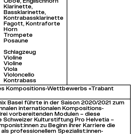
Oboe, Englischhorn
Klarinette,
Bassklarinette,
Kontrabassklarinette
Fagott, Kontraforte
Horn
Trompete
Posaune
Schlagzeug
Violine
Violine
Viola
Violoncello
Kontrabass
es Kompositions-Wettbewerbs «Trabant
x Basel führte in der Saison 2020/2021 zum
ennalen internationalen Kompositions-
drei vorbereitenden Modulen – diese
e Schweizer Kulturstiftung Pro Helvetia –
onist:innen zu Beginn ihrer Karriere die
 als professionellem Spezialist:innen-