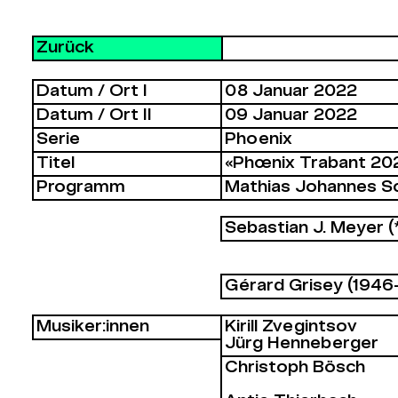
Zurück
Datum / Ort I
08 Januar 2022
Datum / Ort II
09 Januar 2022
Serie
Phoenix
Titel
«Phœnix Trabant 20
Programm
Mathias Johannes S
Sebastian J. Meyer (
Gérard Grisey (1946
Musiker:innen
Kirill Zvegintsov
Jürg Henneberger
Christoph Bösch