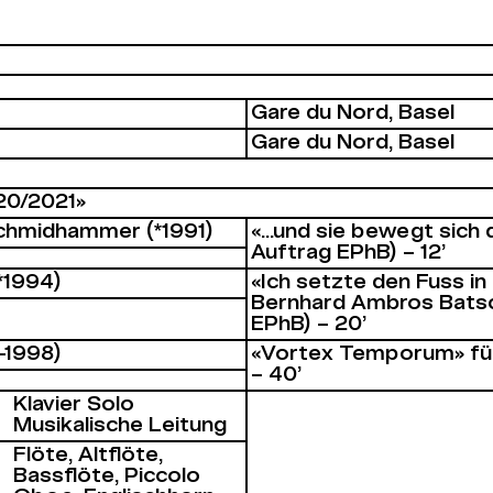
Gare du Nord, Basel
Gare du Nord, Basel
20/2021»
chmidhammer (*1991)
«...und sie bewegt sich
Auftrag EPhB) – 12’
*1994)
«Ich setzte den Fuss in 
Bernhard Ambros Batsch
EPhB) – 20’
–1998)
«Vortex Temporum» für 
– 40’
Klavier Solo
Musikalische Leitung
Flöte, Altflöte,
Bassflöte, Piccolo