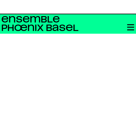
ENSEMBLE
PHŒNIX BASEL
Bandcamp
neo.mx3
Swiss Radio
YouTube
Facebook
Instagram
Impressum +
Datenschutz
Für Newsletter anmelden
Constant
Contact