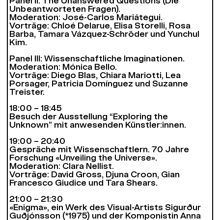
Panel II: The Unanswered Questions (Die
Unbeantworteten Fragen).
Moderation: José-Carlos Mariátegui.
Vorträge: Chloé Delarue, Elisa Storelli, Rosa
Barba, Tamara Vázquez-Schröder und Yunchul
Kim.
Panel III: Wissenschaftliche Imaginationen.
Moderation: Mónica Bello.
Vorträge: Diego Blas, Chiara Mariotti, Lea
Porsager, Patricia Domínguez und Suzanne
Treister.
18:00 – 18:45
Besuch der Ausstellung “
Exploring the
Unknown”
mit anwesenden Künstler:innen.
19:00 – 20:40
Gespräche mit Wissenschaftlern. 70 Jahre
Forschung «Unveiling the Universe».
Moderation: Clara Nellist.
Vorträge: David Gross, Djuna Croon, Gian
Francesco Giudice und Tara Shears.
21:00 – 21:30
«Enigma», ein Werk des Visual-Artists Sigurður
Guðjónsson (*1975) und der Komponistin Anna