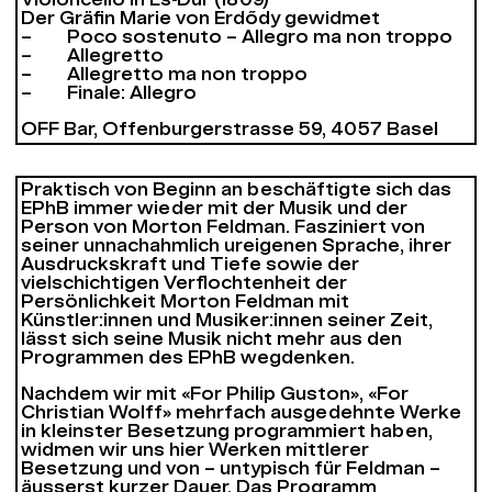
Violoncello in Es-Dur (1809)
Der Gräfin Marie von Erdődy gewidmet
– Poco sostenuto – Allegro ma non troppo
– Allegretto
– Allegretto ma non troppo
– Finale: Allegro
OFF Bar, Offenburgerstrasse 59, 4057 Basel
Praktisch von Beginn an beschäftigte sich das
EPhB immer wieder mit der Musik und der
Person von Morton Feldman. Fasziniert von
seiner unnachahmlich ureigenen Sprache, ihrer
Ausdruckskraft und Tiefe sowie der
vielschichtigen Verflochtenheit der
Persönlichkeit Morton Feldman mit
Künstler:innen und Musiker:innen seiner Zeit,
lässt sich seine Musik nicht mehr aus den
Programmen des EPhB wegdenken.
Nachdem wir mit «For Philip Guston», «For
Christian Wolff» mehrfach ausgedehnte Werke
in kleinster Besetzung programmiert haben,
widmen wir uns hier Werken mittlerer
Besetzung und von – untypisch für Feldman –
äusserst kurzer Dauer. Das Programm