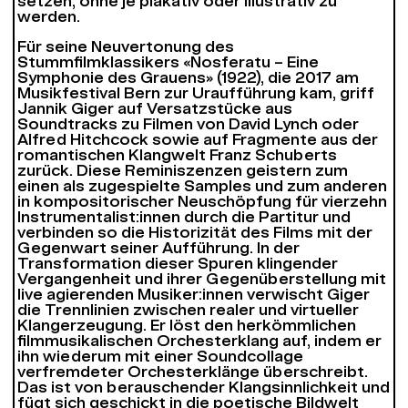
setzen, ohne je plakativ oder illustrativ zu
werden.
Für seine Neuvertonung des
Stummfilmklassikers «Nosferatu – Eine
Symphonie des Grauens» (1922), die 2017 am
Musikfestival Bern zur Uraufführung kam, griff
Jannik Giger auf Versatzstücke aus
Soundtracks zu Filmen von David Lynch oder
Alfred Hitchcock sowie auf Fragmente aus der
romantischen Klangwelt Franz Schuberts
zurück. Diese Reminiszenzen geistern zum
einen als zugespielte Samples und zum anderen
in kompositorischer Neuschöpfung für vierzehn
Instrumentalist:innen durch die Partitur und
verbinden so die Historizität des Films mit der
Gegenwart seiner Aufführung. In der
Transformation dieser Spuren klingender
Vergangenheit und ihrer Gegenüberstellung mit
live agierenden Musiker:innen verwischt Giger
die Trennlinien zwischen realer und virtueller
Klangerzeugung. Er löst den herkömmlichen
filmmusikalischen Orchesterklang auf, indem er
ihn wiederum mit einer Soundcollage
verfremdeter Orchesterklänge überschreibt.
Das ist von berauschender Klangsinnlichkeit und
fügt sich geschickt in die poetische Bildwelt