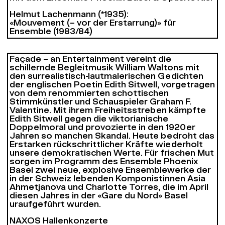
Helmut Lachenmann (*1935):
«Mouvement (– vor der Erstarrung)» für
Ensemble (1983/84)
Façade – an Entertainment
vereint die
schillernde Begleitmusik William Waltons mit
den surrealistisch-lautmalerischen Gedichten
der englischen Poetin Edith Sitwell, vorgetragen
von dem renommierten schottischen
Stimmkünstler und Schauspieler Graham F.
Valentine. Mit ihrem Freiheitsstreben kämpfte
Edith Sitwell gegen die viktorianische
Doppelmoral und provozierte in den 1920er
Jahren so manchen Skandal. Heute bedroht das
Erstarken rückschrittlicher Kräfte wiederholt
unsere demokratischen Werte. Für frischen Mut
sorgen im Programm des Ensemble Phoenix
Basel zwei neue, explosive Ensemblewerke der
in der Schweiz lebenden Komponistinnen Asia
Ahmetjanova und Charlotte Torres, die im April
diesen Jahres in der «Gare du Nord» Basel
uraufgeführt wurden.
NAXOS Hallenkonzerte