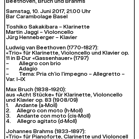
Beethoven, Bruch und Brahms
Samstag, 10. Juni 2017, 21.00 Uhr
Bar Carambolage Basel
Toshiko Sakakibara – Klarinette
Martin Jaggi – Violoncello
Jürg Henneberger – Klavier
Ludwig van Beethoven (1770–1827):
«Trio» für Klarinette, Violoncello und Klavier op.
11 in B-Dur «Gassenhauer» (1797)
– Allegro con brio
– Adagio
– Tema: Pria ch’io l’impegno – Allegretto –
Var. I–IX
Max Bruch (1838–1920):
aus «Acht Stücke» für Klarinette, Violoncello
und Klavier op. 83 (1908/09)
1. Andante (a-Moll)
2. Allegro con moto (h-Moll)
3. Andante con moto (cis-Moll)
4. Allegro agitato (d-Moll)
Johannes Brahms (1833–1897):
«Trio» für Pianoforte, Clarinette und Violoncell