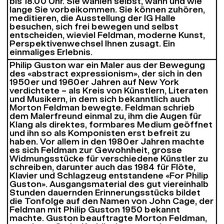
bis 18.00 Uhr. Sie wählen selbst, wann und wie
lange Sie vorbeikommen. Sie können zuhören,
meditieren, die Ausstellung der IG Halle
besuchen, sich frei bewegen und selbst
entscheiden, wieviel Feldman, moderne Kunst,
Perspektivenwechsel Ihnen zusagt. Ein
einmaliges Erlebnis.
Philip Guston war ein Maler aus der Bewegung
des «abstract expressionism», der sich in den
1950er und 1960er Jahren auf New York
verdichtete – als Kreis von Künstlern, Literaten
und Musikern, in dem sich bekanntlich auch
Morton Feldman bewegte. Feldman schrieb
dem Malerfreund einmal zu, ihm die Augen für
Klang als direktes, formbares Medium geöffnet
und ihn so als Komponisten erst befreit zu
haben. Vor allem in den 1980er Jahren machte
es sich Feldman zur Gewohnheit, grosse
Widmungsstücke für verschiedene Künstler zu
schreiben, darunter auch das 1984 für Flöte,
Klavier und Schlagzeug entstandene «For Philip
Guston». Ausgangsmaterial des gut viereinhalb
Stunden dauernden Erinnerungsstücks bildet
die Tonfolge auf den Namen von John Cage, der
Feldman mit Philip Guston 1950 bekannt
machte. Guston beauftragte Morton Feldman,