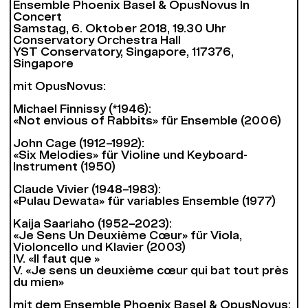
Ensemble Phoenix Basel & OpusNovus In
Concert
Samstag, 6. Oktober 2018, 19.30 Uhr
Conservatory Orchestra Hall
YST Conservatory, Singapore, 117376,
Singapore
mit OpusNovus:
Michael Finnissy (*1946):
«Not envious of Rabbits» für Ensemble (2006)
John Cage (1912–1992):
«Six Melodies» für Violine und Keyboard-
Instrument (1950)
Claude Vivier (1948–1983):
«Pulau Dewata» für variables Ensemble (1977)
Kaija Saariaho (1952–2023):
«Je Sens Un Deuxième Cœur» für Viola,
Violoncello und Klavier (2003)
IV. «Il faut que »
V. «Je sens un deuxième cœur qui bat tout près
du mien»
mit dem Ensemble Phoenix Basel & OpusNovus: