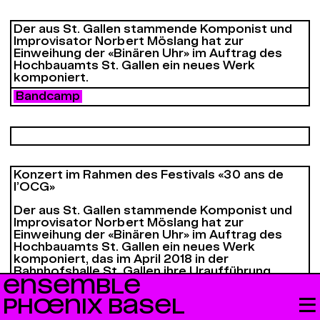
Der aus St. Gallen stammende Komponist und
Improvisator Norbert Möslang hat zur
Einweihung der «Binären Uhr» im Auftrag des
Hochbauamts St. Gallen ein neues Werk
komponiert.
Bandcamp
Konzert im Rahmen des Festivals «30 ans de
l’OCG»
Der aus St. Gallen stammende Komponist und
Improvisator Norbert Möslang hat zur
Einweihung der «Binären Uhr» im Auftrag des
Hochbauamts St. Gallen ein neues Werk
komponiert, das im April 2018 in der
Bahnhofshalle St. Gallen ihre Uraufführung
ENSEMBLE
durch Musiker:innen des Ensemble Phoenix
Basel erlebt hat. Nun wird die Komposition
PHŒNIX BASEL
«patterns» im «
bâtimement des forces