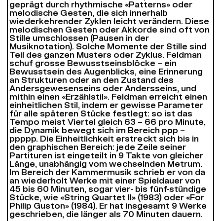
geprägt durch rhythmische «Patterns» oder
melodische Gesten, die sich innerhalb
wiederkehrender Zyklen leicht verändern. Diese
melodischen Gesten oder Akkorde sind oft von
Stille umschlossen (Pausen in der
Musiknotation). Solche Momente der Stille sind
Teil des ganzen Musters oder Zyklus. Feldman
schuf grosse Bewusstseinsblöcke – ein
Bewusstsein des Augenblicks, eine Erinnerung
an Strukturen oder an den Zustand des
Andersgewesenseins oder Andersseins, und
mithin einen «Erzählstil». Feldman erreicht einen
einheitlichen Stil, indem er gewisse Parameter
für alle späteren Stücke festlegt: so ist das
Tempo meist Viertel gleich 63 – 66 pro Minute,
die Dynamik bewegt sich im Bereich ppp –
ppppp. Die Einheitlichkeit erstreckt sich bis in
den graphischen Bereich: jede Zeile seiner
Partituren ist eingeteilt in 9 Takte von gleicher
Länge, unabhängig vom wechselnden Metrum.
Im Bereich der Kammermusik schrieb er von da
an wiederholt Werke mit einer Spieldauer von
45 bis 60 Minuten, sogar vier- bis fünf-stündige
Stücke, wie «String Quartet II» (1983) oder «For
Philip Guston» (1984). Er hat insgesamt 9 Werke
geschrieben, die länger als 70 Minuten dauern.