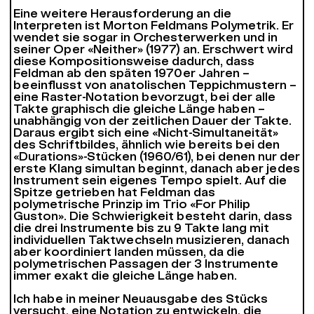
Eine weitere Herausforderung an die
Interpreten ist Morton Feldmans Polymetrik. Er
wendet sie sogar in Orchesterwerken und in
seiner Oper «Neither» (1977) an. Erschwert wird
diese Kompositionsweise dadurch, dass
Feldman ab den späten 1970er Jahren –
beeinflusst von anatolischen Teppichmustern –
eine Raster-Notation bevorzugt, bei der alle
Takte graphisch die gleiche Länge haben –
unabhängig von der zeitlichen Dauer der Takte.
Daraus ergibt sich eine «Nicht-Simultaneität»
des Schriftbildes, ähnlich wie bereits bei den
«Durations»-Stücken (1960/61), bei denen nur der
erste Klang simultan beginnt, danach aber jedes
Instrument sein eigenes Tempo spielt. Auf die
Spitze getrieben hat Feldman das
polymetrische Prinzip im Trio «For Philip
Guston». Die Schwierigkeit besteht darin, dass
die drei Instrumente bis zu 9 Takte lang mit
individuellen Taktwechseln musizieren, danach
aber koordiniert landen müssen, da die
polymetrischen Passagen der 3 Instrumente
immer exakt die gleiche Länge haben.
Ich habe in meiner Neuausgabe des Stücks
versucht, eine Notation zu entwickeln, die