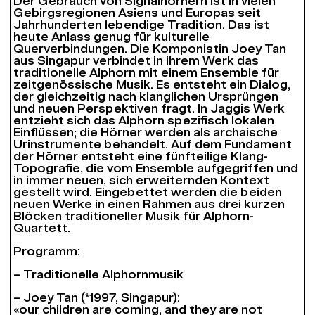
Der Gebrauch von Signalhörnern ist in vielen
Gebirgsregionen Asiens und Europas seit
Jahrhunderten lebendige Tradition. Das ist
heute Anlass genug für kulturelle
Querverbindungen. Die Komponistin Joey Tan
aus Singapur verbindet in ihrem Werk das
traditionelle Alphorn mit einem Ensemble für
zeitgenössische Musik. Es entsteht ein Dialog,
der gleichzeitig nach klanglichen Ursprüngen
und neuen Perspektiven fragt. In Jaggis Werk
entzieht sich das Alphorn spezifisch lokalen
Einflüssen; die Hörner werden als archaische
Urinstrumente behandelt. Auf dem Fundament
der Hörner entsteht eine fünfteilige Klang-
Topografie, die vom Ensemble aufgegriffen und
in immer neuen, sich erweiternden Kontext
gestellt wird. Eingebettet werden die beiden
neuen Werke in einen Rahmen aus drei kurzen
Blöcken traditioneller Musik für Alphorn-
Quartett.
Programm:
– Traditionelle Alphornmusik
– Joey Tan (*1997, Singapur):
«our children are coming, and they are not