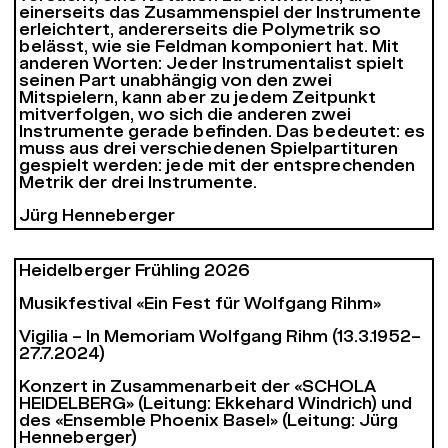
einerseits das Zusammenspiel der Instrumente
erleichtert, andererseits die Polymetrik so
belässt, wie sie Feldman komponiert hat. Mit
anderen Worten: Jeder Instrumentalist spielt
seinen Part unabhängig von den zwei
Mitspielern, kann aber zu jedem Zeitpunkt
mitverfolgen, wo sich die anderen zwei
Instrumente gerade befinden. Das bedeutet: es
muss aus drei verschiedenen Spielpartituren
gespielt werden: jede mit der entsprechenden
Metrik der drei Instrumente.
Jürg Henneberger
Heidelberger Frühling 2026
Musikfestival «Ein Fest für Wolfgang Rihm»
Vigilia – In Memoriam Wolfgang Rihm (13.3.1952–
27.7.2024)
Konzert in Zusammenarbeit der «SCHOLA
HEIDELBERG» (Leitung: Ekkehard Windrich) und
des «Ensemble Phoenix Basel» (Leitung: Jürg
Henneberger)