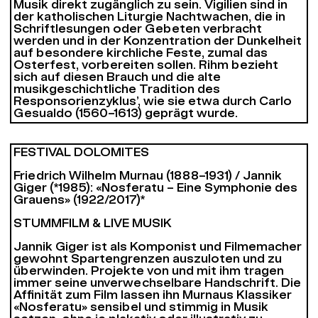
Musik direkt zugänglich zu sein. Vigilien sind in
der katholischen Liturgie Nachtwachen, die in
Schriftlesungen oder Gebeten verbracht
werden und in der Konzentration der Dunkelheit
auf besondere kirchliche Feste, zumal das
Osterfest, vorbereiten sollen. Rihm bezieht
sich auf diesen Brauch und die alte
musikgeschichtliche Tradition des
Responsorienzyklus’, wie sie etwa durch Carlo
Gesualdo (1560–1613) geprägt wurde.
FESTIVAL DOLOMITES
Friedrich Wilhelm Murnau (1888–1931) / Jannik
Giger (*1985): «Nosferatu – Eine Symphonie des
Grauens» (1922/2017)*
STUMMFILM & LIVE MUSIK
Jannik Giger ist als Komponist und Filmemacher
gewohnt Spartengrenzen auszuloten und zu
überwinden. Projekte von und mit ihm tragen
immer seine unverwechselbare Handschrift. Die
Affinität zum Film lassen ihn Murnaus Klassiker
«Nosferatu» sensibel und stimmig in Musik