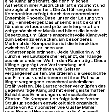
eine Klanglandschaft, die der filmischen
Ästhetik in ihrer Ausdruckskraft entspricht und
sie zugleich erweitert. Die Aufführung dieser
Komposition erfolgt durch das renommierte
Ensemble Phoenix Basel unter der Leitung von
Jürg Henneberger. Das Ensemble ist bekannt
für seine virtuose und präzise Interpretation
zeitgenössischer Musik und bildet die ideale
Besetzung, um Gigers anspruchsvolle Klangwelt
zum Leben zu erwecken. Ein besonderes
Merkmal der Komposition ist die Interaktion
zwischen Musiker:innen und
«Schattenspieler:innen». Jede Musikerin wird
durch einen Lautsprecher ergänzt, der Klänge
aus einer anderen Welt in den Raum trägt. Diese
Klänge, geprägt von Verfremdung und
Verzerrung, erscheinen wie Geister
vergangener Zeiten. Sie zitieren die Geschichte
der Filmmusik und erinnern mit ihrer Patina an
längst vergangene, manchmal unheimliche
Erzählweisen. Die Lautsprecher verknüpfen das
gegenwärtige Klangbild mit einer geisterhaften
Schicht aus Erinnerungen und musikalischen
Zitaten. Die Komposition folgt keiner festen
Struktur, sondern entwickelt sich organisch.
Zitate von Komponisten wie Gustav Mahler
oder Bernard Herrmann sind in die Klangwelt