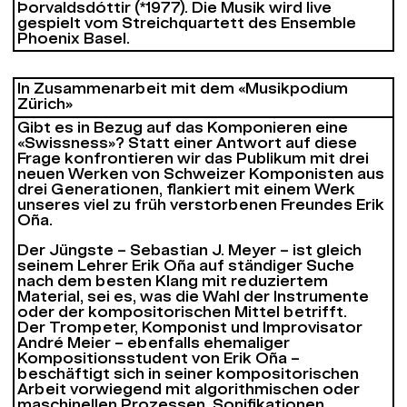
Þorvaldsdóttir (*1977). Die Musik wird live
gespielt vom Streichquartett des Ensemble
Phoenix Basel.
In Zusammenarbeit mit dem «Musikpodium
Zürich»
Gibt es in Bezug auf das Komponieren eine
«Swissness»? Statt einer Antwort auf diese
Frage konfrontieren wir das Publikum mit drei
neuen Werken von Schweizer Komponisten aus
drei Generationen, flankiert mit einem Werk
unseres viel zu früh verstorbenen Freundes Erik
Oña.
Der Jüngste – Sebastian J. Meyer – ist gleich
seinem Lehrer Erik Oña auf ständiger Suche
nach dem besten Klang mit reduziertem
Material, sei es, was die Wahl der Instrumente
oder der kompositorischen Mittel betrifft.
Der Trompeter, Komponist und Improvisator
André Meier – ebenfalls ehemaliger
Kompositionsstudent von Erik Oña –
beschäftigt sich in seiner kompositorischen
Arbeit vorwiegend mit algorithmischen oder
maschinellen Prozessen, Sonifikationen,