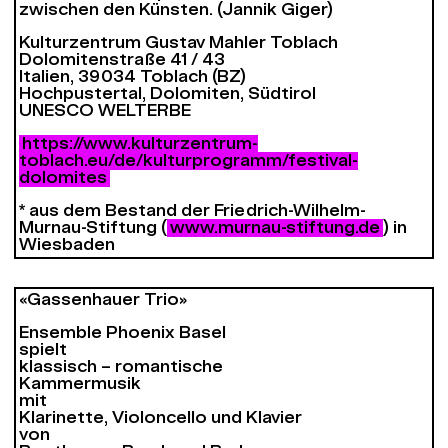
zwischen den Künsten. (Jannik Giger)
Kulturzentrum Gustav Mahler Toblach
Dolomitenstraße 41 / 43
Italien, 39034 Toblach (BZ)
Hochpustertal, Dolomiten, Südtirol
UNESCO WELTERBE
https://www.kulturzentrum-
toblach.eu/de/kulturprogramm/festival-
dolomites
* aus dem Bestand der Friedrich-Wilhelm-
Murnau-Stiftung (
www.murnau-stiftung.de
) in
Wiesbaden
«Gassenhauer Trio»
Ensemble Phoenix Basel
spielt
klassisch – romantische
Kammermusik
mit
Klarinette, Violoncello und Klavier
von