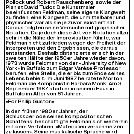
Pollock und Robert Rauschenberg, sowie der
Pianist David Tudor. Die Kunstmaler
beeinflussten Feldman, seine eigene Klangwelt
zu finden, eine Klangwelt, die unmittelbarer und
physischer war als sie je zuvor existiert hat.
Daraus folgten seine Versuche mit graphischer
Notation. Da jedoch diese Art von Notation allzu
sehr in die Nähe der Improvisation führte, war
Feldman nicht zufrieden wegen der Freiheit der
Interpreten und den Ergebnissen, die daraus
entstanden. Deshalb distanzierte er sich in der
zweiten Hälfte der 1950er Jahre wieder davon.
1973 wurde Feldman von der «University of New
York» in Buffalo zum Edgar Varèse-Professor
berufen, eine Stelle, die er bis zum Ende seines
Lebens behielt. Im Juni 1987 heiratete Morton
Feldman die Komponistin Barbara Monk. Am 3.
September 1987 starb er in seinem Haus in
Buffalo im Alter von 61 Jahren.
«For Philip Guston»
In den frühen 1980er Jahren, der
Schlussperiode seines kompositorischen
Schaffens, beschäftigte Feldman sich weiterhin
mit dem Verfahren, «Materialien verschmelzen
zu lassen». Seine musikalische Sprache wird