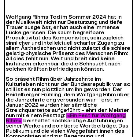
Wolfgang Rihms Tod im Sommer 2024 hat in
der Musikwelt nicht nur Bestürzung und tiefe
Trauer ausgelöst, er hat auch eine immense
Lücke gerissen. Die kaum begreifbare
Produktivität des Komponisten, sein zugleich
sinnlicher und intellektuell scharfer Zugang zu
allem Ästhetischen und nicht zuletzt die schiere
geistig-physische Präsenz des Menschen Rihm:
All dies fehlt nun. Weit und breit sind keine
Instanzen erkennbar, die die Sehnsucht nach
solchen Kräften befriedigen könnten.
So präsent Rihm über Jahrzehnte im
Kulturleben nicht nur der Bundesrepublik war, so
still ist es nun plötzlich um ihn geworden. Der
Heidelberger Frühling, dem Wolfgang Rihm über
die Jahrzehnte eng verbunden war – erst im
Januar 2022 wurden hier sämtliche
Streichquartette aufgeführt – ehrt den Meister
nun mit einem Festtag:
«Ein Fest für Wolfgang
Rihm»
beinhaltet hochkarätige Aufführungen
seiner Werke und pointierte Wortbeiträge. Das
Publikum und die vielen Weggefährt:innen des
Komponisten sind zur Begegnung und