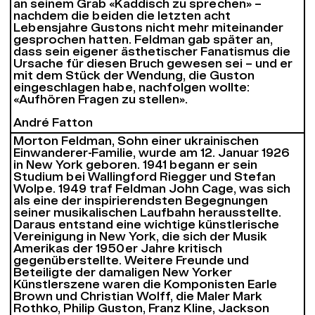
an seinem Grab «Kaddisch zu sprechen» –
nachdem die beiden die letzten acht
Lebensjahre Gustons nicht mehr miteinander
gesprochen hatten. Feldman gab später an,
dass sein eigener ästhetischer Fanatismus die
Ursache für diesen Bruch gewesen sei – und er
mit dem Stück der Wendung, die Guston
eingeschlagen habe, nachfolgen wollte:
«Aufhören Fragen zu stellen».
André Fatton
Morton Feldman, Sohn einer ukrainischen
Einwanderer-Familie, wurde am 12. Januar 1926
in New York geboren. 1941 begann er sein
Studium bei Wallingford Riegger und Stefan
Wolpe. 1949 traf Feldman John Cage, was sich
als eine der inspirierendsten Begegnungen
seiner musikalischen Laufbahn herausstellte.
Daraus entstand eine wichtige künstlerische
Vereinigung in New York, die sich der Musik
Amerikas der 1950er Jahre kritisch
gegenüberstellte. Weitere Freunde und
Beteiligte der damaligen New Yorker
Künstlerszene waren die Komponisten Earle
Brown und Christian Wolff, die Maler Mark
Rothko, Philip Guston, Franz Kline, Jackson