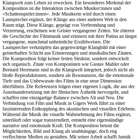
Klangwelt zum Leben zu erwecken. Ein besonderes Merkmal der
Komposition ist die Interaktion zwischen Musiker:innen und
«Schattenspieler:innen». Jede Musikerin wird durch einen
Lautsprecher ergänzt, der Klänge aus einer anderen Welt in den
Raum trägt. Diese Klänge, geprägt von Verfremdung und
Verzerrung, erscheinen wie Geister vergangener Zeiten. Sie zitieren
die Geschichte der Filmmusik und erinnern mit ihrer Patina an längst
vergangene, manchmal unheimliche Erzählweisen. Die
Lautsprecher verknüpfen das gegenwärtige Klangbild mit einer
geisterhaften Schicht aus Erinnerungen und musikalischen Zitaten.
Die Komposition folgt keiner festen Struktur, sondern entwickelt
sich organisch. Zitate von Komponisten wie Gustav Mahler oder
Bernard Herrmann sind in die Klangwelt integriert, jedoch nicht als
bloße Reproduktionen, sondern als Resonanzen, die die emotionale
Tiefe und das Unbewusste des Films in eine neue Dimension
überführen. Die Referenzen folgen einer eigenen Logik, die aus der
Auseinandersetzung mit der filmischen Ästhetik hervorgeht, und
schaffen eine einzigartige Balance zwischen Alt und Neu. Die
Verbindung von Film und Musik in Gigers Werk führt zu einer
faszinierenden Entkopplung des akustischen und visuellen Erlebens.
Während die Musik die visuelle Wahrnehmung des Films ergänzt,
unterläuft oder sogar transzendiert, entsteht eine eigenständige
narrative und emotionale Kraft. Die Komposition betont die
Möglichkeiten, Bild und Klang als unabhängige, doch eng
verflochtene Medien zu gestalten. Mit seiner Arbeit schafft Jannik