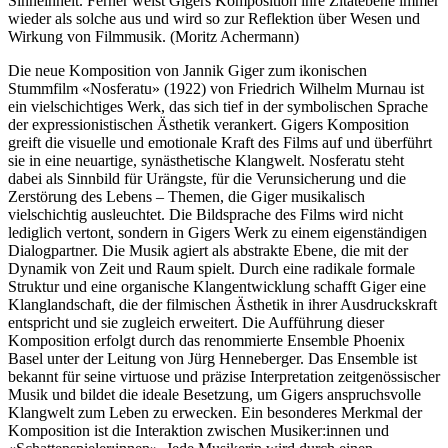
Sinneinheit. Ferner weist Gigers Komposition ihre Zitatebene immer
wieder als solche aus und wird so zur Reflektion über Wesen und
Wirkung von Filmmusik. (Moritz Achermann)
Die neue Komposition von Jannik Giger zum ikonischen
Stummfilm «Nosferatu» (1922) von Friedrich Wilhelm Murnau ist
ein vielschichtiges Werk, das sich tief in der symbolischen Sprache
der expressionistischen Ästhetik verankert. Gigers Komposition
greift die visuelle und emotionale Kraft des Films auf und überführt
sie in eine neuartige, synästhetische Klangwelt. Nosferatu steht
dabei als Sinnbild für Urängste, für die Verunsicherung und die
Zerstörung des Lebens – Themen, die Giger musikalisch
vielschichtig ausleuchtet. Die Bildsprache des Films wird nicht
lediglich vertont, sondern in Gigers Werk zu einem eigenständigen
Dialogpartner. Die Musik agiert als abstrakte Ebene, die mit der
Dynamik von Zeit und Raum spielt. Durch eine radikale formale
Struktur und eine organische Klangentwicklung schafft Giger eine
Klanglandschaft, die der filmischen Ästhetik in ihrer Ausdruckskraft
entspricht und sie zugleich erweitert. Die Aufführung dieser
Komposition erfolgt durch das renommierte Ensemble Phoenix
Basel unter der Leitung von Jürg Henneberger. Das Ensemble ist
bekannt für seine virtuose und präzise Interpretation zeitgenössischer
Musik und bildet die ideale Besetzung, um Gigers anspruchsvolle
Klangwelt zum Leben zu erwecken. Ein besonderes Merkmal der
Komposition ist die Interaktion zwischen Musiker:innen und