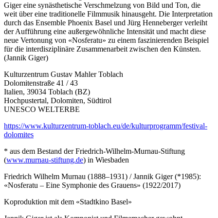
Giger eine synästhetische Verschmelzung von Bild und Ton, die
weit über eine traditionelle Filmmusik hinausgeht. Die Interpretation
durch das Ensemble Phoenix Basel und Jürg Henneberger verleiht
der Aufführung eine außergewöhnliche Intensität und macht diese
neue Vertonung von «Nosferatu» zu einem faszinierenden Beispiel
für die interdisziplinäre Zusammenarbeit zwischen den Künsten.
(Jannik Giger)
Kulturzentrum Gustav Mahler Toblach
Dolomitenstraße 41 / 43
Italien, 39034 Toblach (BZ)
Hochpustertal, Dolomiten, Südtirol
UNESCO WELTERBE
https://www.kulturzentrum-toblach.eu/de/kulturprogramm/festival-
dolomites
* aus dem Bestand der Friedrich-Wilhelm-Murnau-Stiftung
(
www.murnau-stiftung.de
) in Wiesbaden
Friedrich Wilhelm Murnau (1888–1931) / Jannik Giger (*1985):
«Nosferatu – Eine Symphonie des Grauens» (1922/2017)
Koproduktion mit dem «Stadtkino Basel»