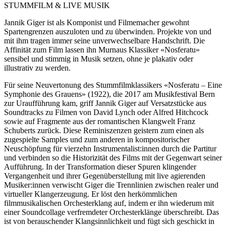
STUMMFILM & LIVE MUSIK
Jannik Giger ist als Komponist und Filmemacher gewohnt
Spartengrenzen auszuloten und zu überwinden. Projekte von und
mit ihm tragen immer seine unverwechselbare Handschrift. Die
Affinität zum Film lassen ihn Murnaus Klassiker «Nosferatu»
sensibel und stimmig in Musik setzen, ohne je plakativ oder
illustrativ zu werden.
Für seine Neuvertonung des Stummfilmklassikers «Nosferatu – Eine
Symphonie des Grauens» (1922), die 2017 am Musikfestival Bern
zur Uraufführung kam, griff Jannik Giger auf Versatzstücke aus
Soundtracks zu Filmen von David Lynch oder Alfred Hitchcock
sowie auf Fragmente aus der romantischen Klangwelt Franz
Schuberts zurück. Diese Reminiszenzen geistern zum einen als
zugespielte Samples und zum anderen in kompositorischer
Neuschöpfung für vierzehn Instrumentalist:innen durch die Partitur
und verbinden so die Historizität des Films mit der Gegenwart seiner
Aufführung. In der Transformation dieser Spuren klingender
Vergangenheit und ihrer Gegenüberstellung mit live agierenden
Musiker:innen verwischt Giger die Trennlinien zwischen realer und
virtueller Klangerzeugung. Er löst den herkömmlichen
filmmusikalischen Orchesterklang auf, indem er ihn wiederum mit
einer Soundcollage verfremdeter Orchesterklänge überschreibt. Das
ist von berauschender Klangsinnlichkeit und fügt sich geschickt in