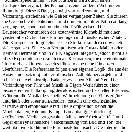
«Schattenspieler:innen». Jede Musikerin wird durch einen
Lautsprecher ergänzt, der Klänge aus einer anderen Welt in den
Raum trägt. Diese Klänge, geprägt von Verfremdung und
Verzerrung, erscheinen wie Geister vergangener Zeiten. Sie zitieren
die Geschichte der Filmmusik und erinnern mit ihrer Patina an längst
vergangene, manchmal unheimliche Erzählweisen. Die
Lautsprecher verknüpfen das gegenwärtige Klangbild mit einer
geisterhaften Schicht aus Erinnerungen und musikalischen Zitaten.
Die Komposition folgt keiner festen Struktur, sondern entwickelt
sich organisch. Zitate von Komponisten wie Gustav Mahler oder
Bernard Herrmann sind in die Klangwelt integriert, jedoch nicht als
bloße Reproduktionen, sondern als Resonanzen, die die emotionale
Tiefe und das Unbewusste des Films in eine neue Dimension
überführen. Die Referenzen folgen einer eigenen Logik, die aus der
Auseinandersetzung mit der filmischen Ästhetik hervorgeht, und
schaffen eine einzigartige Balance zwischen Alt und Neu. Die
Verbindung von Film und Musik in Gigers Werk führt zu einer
faszinierenden Entkopplung des akustischen und visuellen Erlebens.
Während die Musik die visuelle Wahrnehmung des Films ergänzt,
unterläuft oder sogar transzendiert, entsteht eine eigenständige
narrative und emotionale Kraft. Die Komposition betont die
Möglichkeiten, Bild und Klang als unabhängige, doch eng
verflochtene Medien zu gestalten. Mit seiner Arbeit schafft Jannik
Giger eine synästhetische Verschmelzung von Bild und Ton, die
weit über eine traditionelle Filmmusik hinausgeht. Die Interpretation