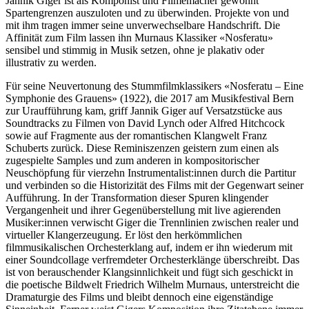
Jannik Giger ist als Komponist und Filmemacher gewohnt
Spartengrenzen auszuloten und zu überwinden. Projekte von und
mit ihm tragen immer seine unverwechselbare Handschrift. Die
Affinität zum Film lassen ihn Murnaus Klassiker «Nosferatu»
sensibel und stimmig in Musik setzen, ohne je plakativ oder
illustrativ zu werden.
Für seine Neuvertonung des Stummfilmklassikers «Nosferatu – Eine
Symphonie des Grauens» (1922), die 2017 am Musikfestival Bern
zur Uraufführung kam, griff Jannik Giger auf Versatzstücke aus
Soundtracks zu Filmen von David Lynch oder Alfred Hitchcock
sowie auf Fragmente aus der romantischen Klangwelt Franz
Schuberts zurück. Diese Reminiszenzen geistern zum einen als
zugespielte Samples und zum anderen in kompositorischer
Neuschöpfung für vierzehn Instrumentalist:innen durch die Partitur
und verbinden so die Historizität des Films mit der Gegenwart seiner
Aufführung. In der Transformation dieser Spuren klingender
Vergangenheit und ihrer Gegenüberstellung mit live agierenden
Musiker:innen verwischt Giger die Trennlinien zwischen realer und
virtueller Klangerzeugung. Er löst den herkömmlichen
filmmusikalischen Orchesterklang auf, indem er ihn wiederum mit
einer Soundcollage verfremdeter Orchesterklänge überschreibt. Das
ist von berauschender Klangsinnlichkeit und fügt sich geschickt in
die poetische Bildwelt Friedrich Wilhelm Murnaus, unterstreicht die
Dramaturgie des Films und bleibt dennoch eine eigenständige