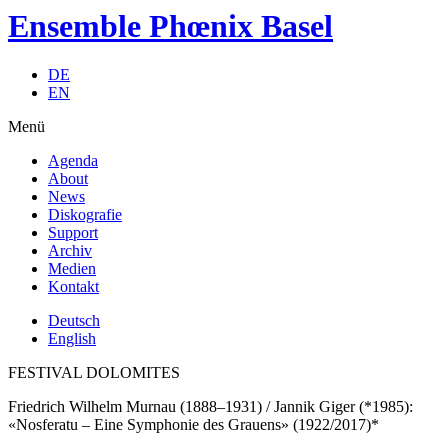
Ensemble Phœnix Basel
DE
EN
Menü
Agenda
About
News
Diskografie
Support
Archiv
Medien
Kontakt
Deutsch
English
FESTIVAL DOLOMITES
Friedrich Wilhelm Murnau (1888–1931) / Jannik Giger (*1985):
«Nosferatu – Eine Symphonie des Grauens» (1922/2017)*