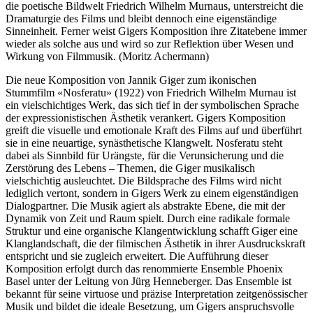
die poetische Bildwelt Friedrich Wilhelm Murnaus, unterstreicht die
Dramaturgie des Films und bleibt dennoch eine eigenständige
Sinneinheit. Ferner weist Gigers Komposition ihre Zitatebene immer
wieder als solche aus und wird so zur Reflektion über Wesen und
Wirkung von Filmmusik. (Moritz Achermann)
Die neue Komposition von Jannik Giger zum ikonischen
Stummfilm «Nosferatu» (1922) von Friedrich Wilhelm Murnau ist
ein vielschichtiges Werk, das sich tief in der symbolischen Sprache
der expressionistischen Ästhetik verankert. Gigers Komposition
greift die visuelle und emotionale Kraft des Films auf und überführt
sie in eine neuartige, synästhetische Klangwelt. Nosferatu steht
dabei als Sinnbild für Urängste, für die Verunsicherung und die
Zerstörung des Lebens – Themen, die Giger musikalisch
vielschichtig ausleuchtet. Die Bildsprache des Films wird nicht
lediglich vertont, sondern in Gigers Werk zu einem eigenständigen
Dialogpartner. Die Musik agiert als abstrakte Ebene, die mit der
Dynamik von Zeit und Raum spielt. Durch eine radikale formale
Struktur und eine organische Klangentwicklung schafft Giger eine
Klanglandschaft, die der filmischen Ästhetik in ihrer Ausdruckskraft
entspricht und sie zugleich erweitert. Die Aufführung dieser
Komposition erfolgt durch das renommierte Ensemble Phoenix
Basel unter der Leitung von Jürg Henneberger. Das Ensemble ist
bekannt für seine virtuose und präzise Interpretation zeitgenössischer
Musik und bildet die ideale Besetzung, um Gigers anspruchsvolle