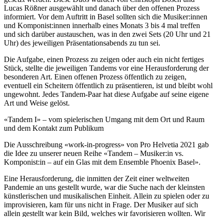
Lucas Rößner ausgewählt und danach über den offenen Prozess
informiert. Vor dem Auftritt in Basel sollten sich die Musiker:innen
und Komponist:innen innerhalb eines Monats 3 bis 4 mal treffen
und sich darüber austauschen, was in den zwei Sets (20 Uhr und 21
Uhr) des jeweiligen Präsentationsabends zu tun sei.
Die Aufgabe, einen Prozess zu zeigen oder auch ein nicht fertiges
Stück, stellte die jeweiligen Tandems vor eine Herausforderung der
besonderen Art. Einen offenen Prozess öffentlich zu zeigen,
eventuell ein Scheitern öffentlich zu präsentieren, ist und bleibt wohl
ungewohnt. Jedes Tandem-Paar hat diese Aufgabe auf seine eigene
Art und Weise gelöst.
«Tandem I» – vom spielerischen Umgang mit dem Ort und Raum
und dem Kontakt zum Publikum
Die Ausschreibung «work-in-progress» von Pro Helvetia 2021 gab
die Idee zu unserer neuen Reihe «Tandem – Musiker:in vs.
Komponist:in – auf ein Glas mit dem Ensemble Phoenix Basel».
Eine Herausforderung, die inmitten der Zeit einer weltweiten
Pandemie an uns gestellt wurde, war die Suche nach der kleinsten
künstlerischen und musikalischen Einheit. Allein zu spielen oder zu
improvisieren, kam für uns nicht in Frage. Der Musiker auf sich
allein gestellt war kein Bild, welches wir favorisieren wollten. Wir