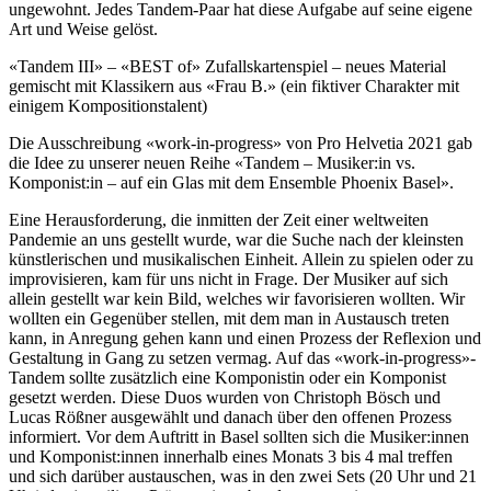
ungewohnt. Jedes Tandem-Paar hat diese Aufgabe auf seine eigene
Art und Weise gelöst.
«Tandem III» – «BEST of» Zufallskartenspiel – neues Material
gemischt mit Klassikern aus «Frau B.» (ein fiktiver Charakter mit
einigem Kompositionstalent)
Die Ausschreibung «work-in-progress» von Pro Helvetia 2021 gab
die Idee zu unserer neuen Reihe «Tandem – Musiker:in vs.
Komponist:in – auf ein Glas mit dem Ensemble Phoenix Basel».
Eine Herausforderung, die inmitten der Zeit einer weltweiten
Pandemie an uns gestellt wurde, war die Suche nach der kleinsten
künstlerischen und musikalischen Einheit. Allein zu spielen oder zu
improvisieren, kam für uns nicht in Frage. Der Musiker auf sich
allein gestellt war kein Bild, welches wir favorisieren wollten. Wir
wollten ein Gegenüber stellen, mit dem man in Austausch treten
kann, in Anregung gehen kann und einen Prozess der Reflexion und
Gestaltung in Gang zu setzen vermag. Auf das «work-in-progress»-
Tandem sollte zusätzlich eine Komponistin oder ein Komponist
gesetzt werden. Diese Duos wurden von Christoph Bösch und
Lucas Rößner ausgewählt und danach über den offenen Prozess
informiert. Vor dem Auftritt in Basel sollten sich die Musiker:innen
und Komponist:innen innerhalb eines Monats 3 bis 4 mal treffen
und sich darüber austauschen, was in den zwei Sets (20 Uhr und 21