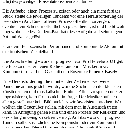
Uhr) des jeweiligen Präsentationsabends zu tun sei.
Die Aufgabe, einen Prozess zu zeigen oder auch ein nicht fertiges
Stück, stellte die jeweiligen Tandems vor eine Herausforderung der
besonderen Art. Einen offenen Prozess öffentlich zu zeigen,
eventuell ein Scheitern öffentlich zu präsentieren, ist und bleibt wohl
ungewohnt. Jedes Tandem-Paar hat diese Aufgabe auf seine eigene
Art und Weise gelöst.
«Tandem II» – szenische Performance und komponierte Aktion mit
elektronischem Zuspielband
Die Ausschreibung «work-in-progress» von Pro Helvetia 2021 gab
die Idee zu unserer neuen Reihe «Tandem – Musiker:in vs.
Komponist:in – auf ein Glas mit dem Ensemble Phoenix Basel».
Eine Herausforderung, die inmitten der Zeit einer weltweiten
Pandemie an uns gestellt wurde, war die Suche nach der kleinsten
künstlerischen und musikalischen Einheit. Allein zu spielen oder zu
improvisieren, kam für uns nicht in Frage. Der Musiker auf sich
allein gestellt war kein Bild, welches wir favorisieren wollten. Wir
wollten ein Gegenüber stellen, mit dem man in Austausch treten
kann, in Anregung gehen kann und einen Prozess der Reflexion und
Gestaltung in Gang zu setzen vermag. Auf das «work-in-progress»-
Tandem sollte zusätzlich eine Komponistin oder ein Komponist
gesetzt werden. Diese Duos wurden von Christoph Bösch und