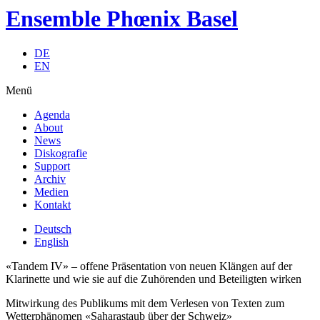
Ensemble Phœnix Basel
DE
EN
Menü
Agenda
About
News
Diskografie
Support
Archiv
Medien
Kontakt
Deutsch
English
«Tandem IV» – offene Präsentation von neuen Klängen auf der
Klarinette und wie sie auf die Zuhörenden und Beteiligten wirken
Mitwirkung des Publikums mit dem Verlesen von Texten zum
Wetterphänomen «Saharastaub über der Schweiz»