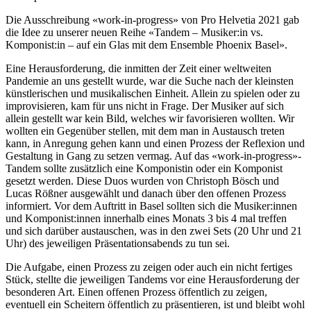
Die Ausschreibung «work-in-progress» von Pro Helvetia 2021 gab
die Idee zu unserer neuen Reihe «Tandem – Musiker:in vs.
Komponist:in – auf ein Glas mit dem Ensemble Phoenix Basel».
Eine Herausforderung, die inmitten der Zeit einer weltweiten
Pandemie an uns gestellt wurde, war die Suche nach der kleinsten
künstlerischen und musikalischen Einheit. Allein zu spielen oder zu
improvisieren, kam für uns nicht in Frage. Der Musiker auf sich
allein gestellt war kein Bild, welches wir favorisieren wollten. Wir
wollten ein Gegenüber stellen, mit dem man in Austausch treten
kann, in Anregung gehen kann und einen Prozess der Reflexion und
Gestaltung in Gang zu setzen vermag. Auf das «work-in-progress»-
Tandem sollte zusätzlich eine Komponistin oder ein Komponist
gesetzt werden. Diese Duos wurden von Christoph Bösch und
Lucas Rößner ausgewählt und danach über den offenen Prozess
informiert. Vor dem Auftritt in Basel sollten sich die Musiker:innen
und Komponist:innen innerhalb eines Monats 3 bis 4 mal treffen
und sich darüber austauschen, was in den zwei Sets (20 Uhr und 21
Uhr) des jeweiligen Präsentationsabends zu tun sei.
Die Aufgabe, einen Prozess zu zeigen oder auch ein nicht fertiges
Stück, stellte die jeweiligen Tandems vor eine Herausforderung der
besonderen Art. Einen offenen Prozess öffentlich zu zeigen,
eventuell ein Scheitern öffentlich zu präsentieren, ist und bleibt wohl