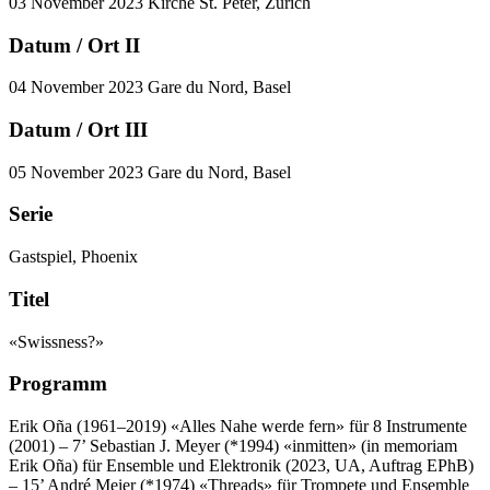
03 November 2023
Kirche St. Peter, Zürich
Datum / Ort II
04 November 2023
Gare du Nord, Basel
Datum / Ort III
05 November 2023
Gare du Nord, Basel
Serie
Gastspiel, Phoenix
Titel
«Swissness?»
Programm
Erik Oña (1961–2019)
«Alles Nahe werde fern» für 8 Instrumente
(2001) – 7’
Sebastian J. Meyer (*1994)
«inmitten» (in memoriam
Erik Oña) für Ensemble und Elektronik (2023, UA, Auftrag EPhB)
– 15’
André Meier (*1974)
«Threads» für Trompete und Ensemble