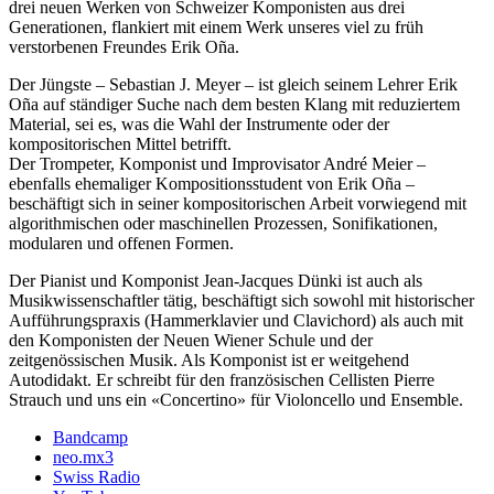
drei neuen Werken von Schweizer Komponisten aus drei
Generationen, flankiert mit einem Werk unseres viel zu früh
verstorbenen Freundes Erik Oña.
Der Jüngste – Sebastian J. Meyer – ist gleich seinem Lehrer Erik
Oña auf ständiger Suche nach dem besten Klang mit reduziertem
Material, sei es, was die Wahl der Instrumente oder der
kompositorischen Mittel betrifft.
Der Trompeter, Komponist und Improvisator André Meier –
ebenfalls ehemaliger Kompositionsstudent von Erik Oña –
beschäftigt sich in seiner kompositorischen Arbeit vorwiegend mit
algorithmischen oder maschinellen Prozessen, Sonifikationen,
modularen und offenen Formen.
Der Pianist und Komponist Jean-Jacques Dünki ist auch als
Musikwissenschaftler tätig, beschäftigt sich sowohl mit historischer
Aufführungspraxis (Hammerklavier und Clavichord) als auch mit
den Komponisten der Neuen Wiener Schule und der
zeitgenössischen Musik. Als Komponist ist er weitgehend
Autodidakt. Er schreibt für den französischen Cellisten Pierre
Strauch und uns ein «Concertino» für Violoncello und Ensemble.
Bandcamp
neo.mx3
Swiss Radio