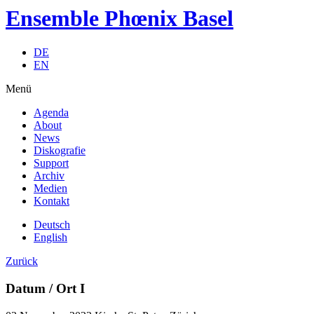
Ensemble Phœnix Basel
DE
EN
Menü
Agenda
About
News
Diskografie
Support
Archiv
Medien
Kontakt
Deutsch
English
Zurück
Datum / Ort I