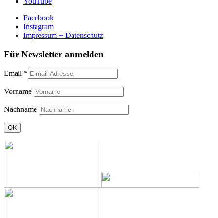
YouTube
Facebook
Instagram
Impressum + Datenschutz
Für Newsletter anmelden
Email
*
Vorname
Nachname
Constant
Contact
Use.
Please
leave
this
field
blank.