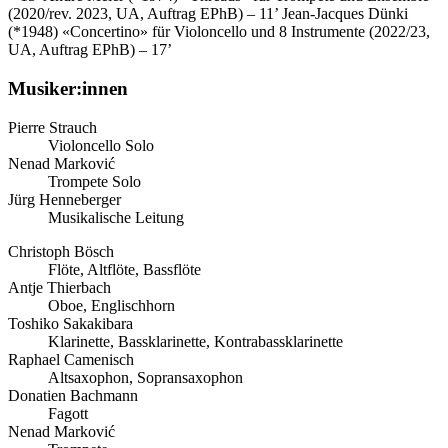
(2020/rev. 2023, UA, Auftrag EPhB) – 11’
Jean-Jacques Dünki
(*1948)
«Concertino» für Violoncello und 8 Instrumente (2022/23,
UA, Auftrag EPhB) – 17’
Musiker:innen
Pierre Strauch
Violoncello Solo
Nenad Marković
Trompete Solo
Jürg Henneberger
Musikalische Leitung
Christoph Bösch
Flöte, Altflöte, Bassflöte
Antje Thierbach
Oboe, Englischhorn
Toshiko Sakakibara
Klarinette, Bassklarinette, Kontrabassklarinette
Raphael Camenisch
Altsaxophon, Sopransaxophon
Donatien Bachmann
Fagott
Nenad Marković