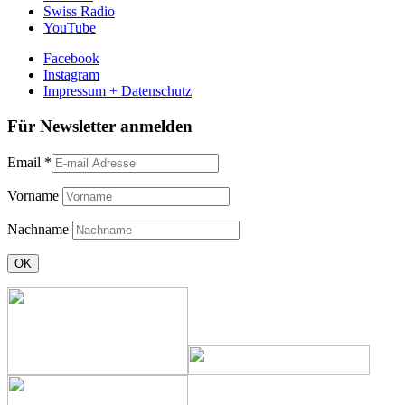
Swiss Radio
YouTube
Facebook
Instagram
Impressum + Datenschutz
Für Newsletter anmelden
Email
*
Vorname
Nachname
Constant
Contact
Use.
Please
leave
this
field