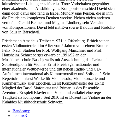
künstlerischer Leitung er seither ist. Trotz Vorbehalten gegenüber
einer akademischen Ausbildung als Komponist entschied David sich
dann doch dafür und fand in Isabel Mundry eine Person, die in ihm
die Freude am komplexen Denken weckte. Neben vielen anderen
vertieften Gerald Bennett und Magnus Lindberg sein Verständnis
von Kompositionen. David lebt mit Eva sowie Balduin und Rodolfo
von Salis in Bärschwil.
Friedemann Amadeus Treiber *1971 in Offenburg. Erhielt seinen
ersten Violinunterricht im Alter von 5 Jahren von seinem Bruder
Felix. Nach Studien bei Prof. Wolfgang Marschner und Prof.
Hansheinz Schneeberger erwarb er 1991/92 an der
Musikhochschule Basel jeweils mit Auszeichnung das Lehr-und
Solistendiplom für Violine. Er ist Preisträger nationaler und
internationaler Wettbewerbe und tritt neben Radio- und CD-
Aufnahmen international als Kammermusiker und Solist auf. Sein
Repertoire umfasst Werke für Violine solo, Violinkonzerte und
Kammermusik aller Epochen. Er ist Konzertmeister des EPhB,
Mitglied der Basel Sinfonietta und Primarius des Ensemble
Aventure. Er spielt Klavier und Viola und entfaltet eine rege
Tätigkeit als Komponist. Seit 2016 ist er Dozent für Violine an der
Kalaidos Musikhochschule Schweiz.
Bandcamp
neo.mx3