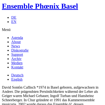
Ensemble Phœnix Basel
DE
EN
Menü
Agenda
About
News
Diskografie
Support
Archiv
Medien
Kontakt
Deutsch
English
David Sontòn Caflisch *1974 in Basel geboren, aufgewachsen in
Andeer. Die prägendsten Persönlichkeiten während der Lehre als
Geiger waren Michael Gebauer, Ingolf Turban und Hansheinz
Schneeberger. In Chur gründete er 1991 das Kammerensemble
musicuria, 2002 wurde daraus das Ensemble ö!, dessen