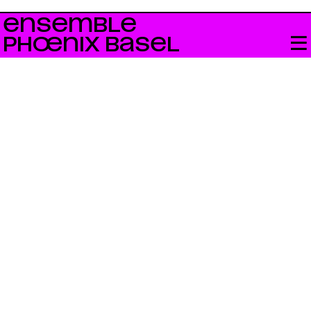
ENSEMBLE
PHŒNIX BASEL
Bandcamp
neo.mx3
Swiss Radio
YouTube
Facebook
Instagram
Impressum +
Datenschutz
Für Newsletter anmelden
Constant
Contact
Use.